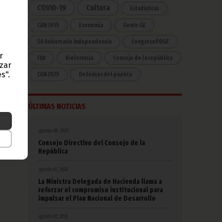
COVID-19
Cultura
Estadísticas
CAN 2015
Economía
Gente GE
la de
o de
50 Aniversario Independencia
CongresoPDGE
fe de
r
FIJA
Bielorrusia
Consejo de la república
azar
s".
CAN 2025
Defensor del pueblo
 una
r año
s son
ÚLTIMAS NOTICIAS
l.
agosto 08, 2026
Consejo Directivo del Consejo de la
República
agosto 07, 2026
La Ministra Delegada de Hacienda llama a
reforzar el compromiso institucional para
impulsar el Plan Nacional de Desarrollo
agosto 07, 2026