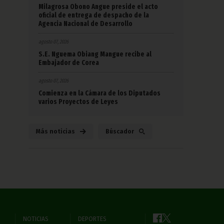
Milagrosa Obono Angue preside el acto
oficial de entrega de despacho de la
Agencia Nacional de Desarrollo
agosto 07, 2026
S.E. Nguema Obiang Mangue recibe al
Embajador de Corea
agosto 07, 2026
Comienza en la Cámara de los Diputados
varios Proyectos de Leyes
Más noticias
Búscador
NOTICIAS
DEPORTES