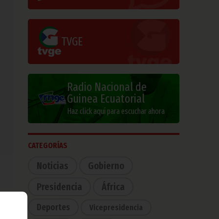
TVGE
Radio Nacional de
Guinea Ecuatorial
Haz click aquí para escuchar ahora
CATEGORÍAS
Noticias
Gobierno
Presidencia
África
Deportes
Vicepresidencia
idad
s, a