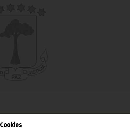
citación Agraria de Malabo, ubicada junto a la Univers
Cookies
 Ecuatorial, ha hecho entrega de sus títulos de graduado