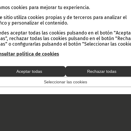
e esta facultad.
mos cookies para mejorar tu experiencia.
e sitio utiliza cookies propias y de terceros para analizar el
de semana se hizo entrega de los títulos a los alumnos de la Escue
fico y personalizar el contenido.
de Malabo. El acto fue presidido por responsables del Ministeri
y del propio centro, como el Director, Florencio Ndong Ndong, y el je
des aceptar todas las cookies pulsando en el botón "Acepta
Nzue, entre otros.
as", rechazar todas las cookies pulsando en el botón "Rech
as" o configurarlas pulsando el botón "Seleccionar las cookie
tes relataron a
www.guineaecuatorialpress.com
que la carrera tiene
 esta compuesta por dos cursos, primero y segundo. Durante el prime
sultar política de cookies
ras, de las cuales seis pertenecen a la especialidad agropecuaria y do
egundo curso tiene siete asignaturas, y una sola es de de cultura genera
Aceptar todas
Rechazar todas
King
Seleccionar las cookies
 y Prensa de Guinea Ecuatorial (D. G. Base Internet).