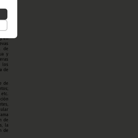
ural,
en el
orma
Plan
ismo
 y en
evas
a de
ua y
eras
 los
ra de
e de
ntos;
 etc.
cción
tes,
gular
rama
n de
, la
ón de