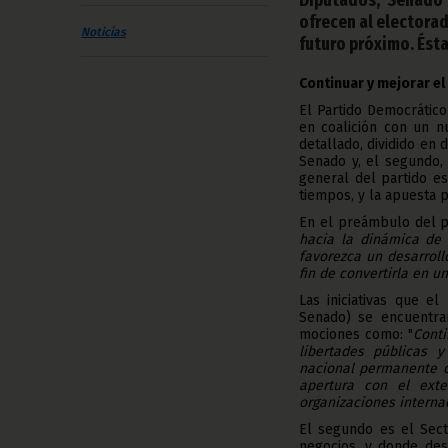
ofrecen al electorad
Noticias
futuro próximo. Ésta
Continuar y mejorar e
El Partido Democrátic
en coalición con un n
detallado, dividido en 
Senado y, el segundo, 
general del partido e
tiempos, y la apuesta p
En el preámbulo del p
hacia la dinámica de 
favorezca un desarroll
fin de convertirla en u
Las iniciativas que e
Senado) se encuentran
mociones como: "
Conti
libertades públicas 
nacional permanente co
apertura con el exte
organizaciones interna
El segundo es el Sect
negocios, y donde des