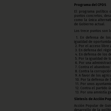
Programa del CPDS
El programa político 
puntos concretos, des
como la única alternat
de Gobierno actual.
Los trece puntos son lo
1. En defensa de los
igualdad de oportunida
2. Por el acceso libre 
3. En defensa del rég
4. En defensa de los 
5. Por la igualdad de 
6. Por una administraci
7. Contra el abandono 
8. Contra la corrupción
9. A favor de los agric
10. Por la defensa de 
11. Por unos ayuntamie
12. Contra el partido ú
13. Por una amnistía g
Síntesis de Acción Po
Acción Popular de Gui
desarrollo de la políti