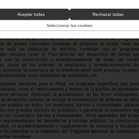
 la agricultura (potenciar el medio rural, establecer una cartografía r
eciales para cada producto agrícola crucial, crear empresas públicas 
 etc.); el pesquero (potenciar SONAPESCA, construir una plataf
Aceptar todas
Rechazar todas
e, apoyar la pesca artesanal); el forestal (implementación del 
ón; creación de espacios verdes en zonas urbanas, etc.) y el de tur
Seleccionar las cookies
cional de Turismo, crear escuelas de hostelería, etc.).
Infraestructuras se lleva también una parte importante del programa
s de planes concretos: continuar el proyecto de Oyala; crear nu
n toda las cabeceras de distritos; continuar con el program
ndas sociales; crear el Plan Director del Desarrollo de Sector Ag
ar con la construcción y acondicionamiento de todas las carret
r las obras de los puertos; la ampliación y acondicionamiento de
; aumentar la cobertura de la telefonía móvil GSM; priorizar la mejo
municaciones; crear estaciones de autobuses, etc.
icipales merecen, para el PDGE, un programa específico, que part
globales, como el reforzamiento y mejora de la gestión de ayuntamie
evo personal municipal; la actualización de las leyes municipales,
n desarrollo urbano, se incluye la construcción de sistemas de adu
gua potable en todos los municipios, barrios y comunidades adyacen
os con grandes núcleos de población, o garantizar el suministro re
dos los municipios, barrios y comunidades. Otros apartados del prog
a implementación de lavanderías y letrinas públicas, la construcció
ales, el acondicionamiento y equipamiento de escuelas y hospitales
rías infantiles o la extensión del Programa Nacional de Canalizaci
chas iniciativas.