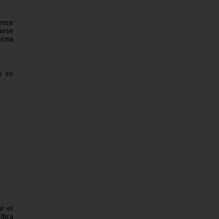
rece
arse
forma
e en
r el
ítica