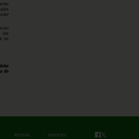
dente
uales
mular
ociar
 los
e se
 debe
na de
NOTICIAS
DEPORTES