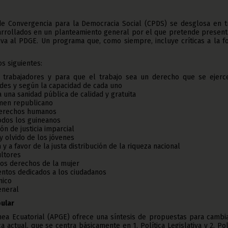
de Convergencia para la Democracia Social (CPDS) se desglosa en t
arrollados en un planteamiento general por el que pretende present
iva al PDGE. Un programa que, como siempre, incluye críticas a la 
s siguientes:
 trabajadores y para que el trabajo sea un derecho que se ejerc
des y según la capacidad de cada uno
a una sanidad pública de calidad y gratuita
imen republicano
derechos humanos
todos los guineanos
ón de justicia imparcial
y olvido de los jóvenes
 y a favor de la justa distribución de la riqueza nacional
ultores
los derechos de la mujer
ntos dedicados a los ciudadanos
nico
eneral
pular
nea Ecuatorial (APGE) ofrece una síntesis de propuestas para cambia
ca actual, que se centra básicamente en 1. Política Legislativa y 2. Pol