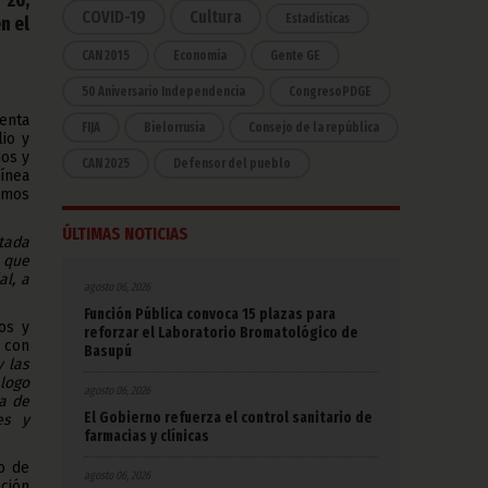
COVID-19
Cultura
Estadísticas
n el
CAN 2015
Economía
Gente GE
50 Aniversario Independencia
CongresoPDGE
enta
FIJA
Bielorrusia
Consejo de la república
io y
dos y
CAN 2025
Defensor del pueblo
línea
imos
ÚLTIMAS NOTICIAS
ntada
 que
al, a
agosto 06, 2026
Función Pública convoca 15 plazas para
os y
reforzar el Laboratorio Bromatológico de
 con
Basupú
y las
logo
agosto 06, 2026
ca de
El Gobierno refuerza el control sanitario de
es y
farmacias y clínicas
o de
agosto 06, 2026
ción