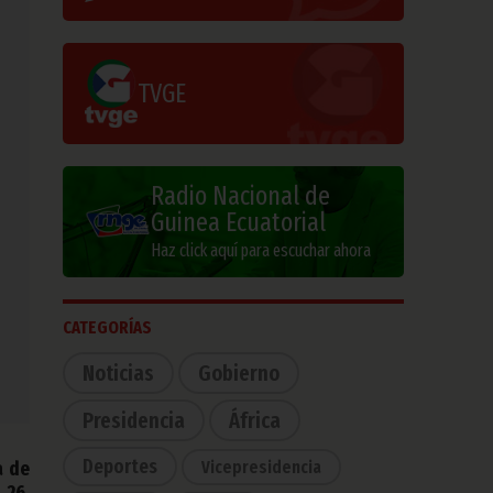
TVGE
Radio Nacional de
Guinea Ecuatorial
Haz click aquí para escuchar ahora
CATEGORÍAS
Noticias
Gobierno
Presidencia
África
Deportes
Vicepresidencia
a de
 26,