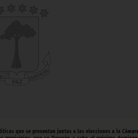
íticas que se presentan juntas a las elecciones a la Cámar
y municipios, que se llevarán a cabo el próximo domingo