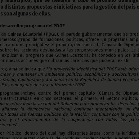
o distintas propuestas e iniciativas para la gestión del país e
s son algunas de ellas.
l desarrollo: programa del PDGE
o de Guinea Ecuatorial (PDGE), el partido gubernamental que se pres
umeroso grupo de formaciones políticas, ofrece un programa ampl
dos capítulos principales: el primero, dedicado a la Cámara de Diputa
sobre las acciones destinadas a las corporaciones municipales. La 
s explicar el progreso que Guinea Ecuatorial ha conocido en los últ
or nuevas acciones que cubran las carencias que pudieran existir.
rograma se indica que "
la proyección ideológica del PDGE está orie
crear y mantener un ambiente politico, económico y sociocultural
o rápido, equilibrado y armonioso en la República de Guinea Ecuatori
n País emergente de cara al Horizonte 2020
".
l programa incluye dentro del primer capítulo (Cámara de Diputad
 estructuradas en cinco sectores: el primero, el Sector Político,
nuar reforzando la acción del Gobierno para promover los derechos 
y afianzar la democracia nacional; continuar manteniendo un diá
n todas las fuerzas políticas de la Nación; continuar con la políti
rior y el reforzamiento de la cooperación con todos los país
cionales
".
or Público, dentro del cual hay diferentes áreas, como la jurídica 
tacan propuestas como la de continuar modernizando la administra