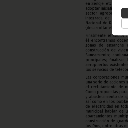
en Sendje, etc.); el de
adoptar iniciativas esp
sector agropecuario,
integrada de embarqu
Nacional de Repoblaci
(desarrollar el Plan Na
Finalmente, el Sector 
él encontramos docena
zonas de ensanche e
construcción de vivie
Saneamiento; continu
principales; finaliza
aeropuertos existentes
los servicios de teleco
Las corporaciones mun
una serie de acciones 
el reclutamiento de nu
Como propuestas para u
y abastecimiento de a
así como en los poblad
de electricidad en to
municipal hablan de l
aparcamientos municip
construcción de guarde
los Ríos, entre otras mu