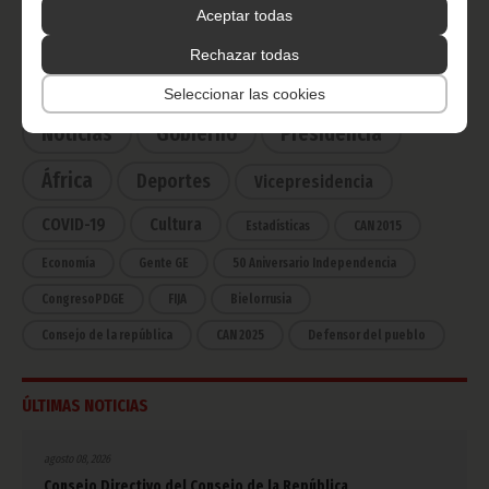
Haz click aquí para escuchar ahora
Aceptar todas
Rechazar todas
CATEGORÍAS
Seleccionar las cookies
Noticias
Gobierno
Presidencia
África
Deportes
Vicepresidencia
COVID-19
Cultura
Estadísticas
CAN 2015
Economía
Gente GE
50 Aniversario Independencia
CongresoPDGE
FIJA
Bielorrusia
Consejo de la república
CAN 2025
Defensor del pueblo
ÚLTIMAS NOTICIAS
agosto 08, 2026
Consejo Directivo del Consejo de la República