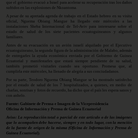
que el gobierno evacuó a Israel para acelerar su recuperación tras los daños
sufridos en las explosiones de Nkoantoma.
A pesar de su apretada agenda de trabajo en el Estado hebreo en su visita
oficial, Nguema Obiang Mangue ha llegado este miércoles a las
instalaciones Sheba Internacional de Tel-Aviv para interesarse sobre el
estado de salud de los siete pacientes ecuatoguineanos y algunos
familiares.
Antes de su evacuación en un avión israelí alquilado por el Ejecutivo
ecuatoguineano, la segunda figura de la administración de Malabo, además
de entregarles la ayuda económica enviada por el Gobierno de Guinea
Ecuatorial y manifestarles que estará siempre pendiente de su salud,
también prometió visitarles cuando sea oportuno. Promesa que, al
cumplirla este miércoles, ha llenado de alegría a sus conciudadanos.
Por su parte, Teodoro Nguema Obiang Mangue se ha mostrado satisfecho
por el estado de salud de los 7 hospitalizados, a quienes, en medio de
charlas, sonrisas y fotos de recuerdo, ha dicho que el país les espera sanos y
con anhelo.
Fuente: Gabinete de Prensa e Imagen de la Vicepresidencia
Oficina de Información y Prensa de Guinea Ecuatorial
Aviso: La reproducción total o parcial de este artículo o de las imágenes
que lo acompañen debe hacerse, siempre y en todo lugar, con la mención
de la fuente de origen de la misma (Oficina de Información y Prensa de
Guinea Ecuatorial).