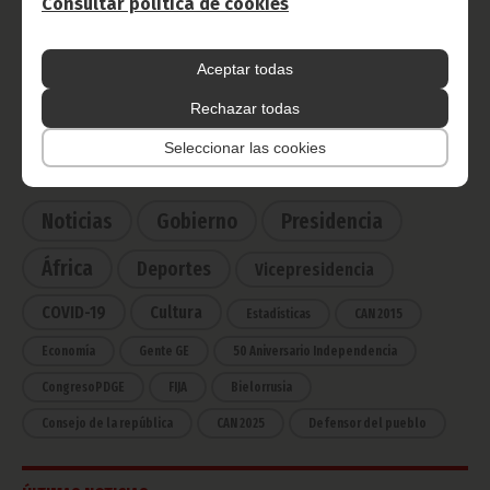
Consultar política de cookies
Radio Nacional de Guinea
Ecuatorial
Aceptar todas
Haz click aquí para escuchar ahora
Rechazar todas
Seleccionar las cookies
CATEGORÍAS
Noticias
Gobierno
Presidencia
África
Deportes
Vicepresidencia
COVID-19
Cultura
Estadísticas
CAN 2015
Economía
Gente GE
50 Aniversario Independencia
CongresoPDGE
FIJA
Bielorrusia
Consejo de la república
CAN 2025
Defensor del pueblo