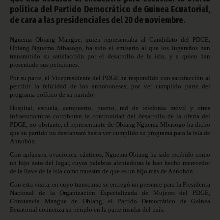
política del Partido Democrático de Guinea Ecuatorial,
de cara a las presidenciales del 20 de noviembre.
Nguema Obiang Mangue, quien representaba al Candidato del PDGE,
Obiang Nguema Mbasogo, ha sido el emisario al que los lugareños han
transmitido su satisfacción por el desarrollo de la isla; y a quien han
presentado sus peticiones.
Por su parte, el Vicepresidente del PDGE ha respondido con satisfacción al
percibir la felicidad de los annoboneses, por ver cumplido parte del
programa político de su partido.
Hospital, escuela, aeropuerto, puerto, red de telefonía móvil y otras
infraestructuras corroboran la continuidad del desarrollo de la oferta del
PDGE; no obstante, el representante de Obiang Nguema Mbasogo ha dicho
que su partido no descansará hasta ver cumplido su programa para la isla de
Annobón.
Con aplausos, ovaciones, cánticos, Nguema Obiang ha sido recibido como
un hijo nato del lugar, cuyas palabras alentadoras le han hecho merecedor
de la llave de la isla como muestra de que es un hijo más de Annobón.
Con esta visita, en cuyo transcurso se entregó un presente para la Presidenta
Nacional de la Organización Especializada de Mujeres del PDGE,
Constancia Mangue de Obiang, el Partido Democrático de Guinea
Ecuatorial comienza su periplo en la parte insular del país.