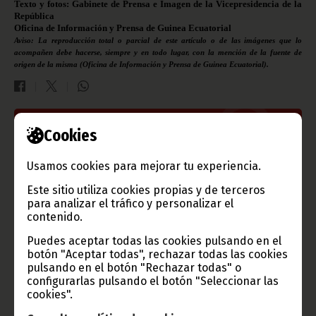
Texto y fotos: Gabinete de Prensa e Imagen de la Vicepresidencia de la
República
Oficina de Información y Prensa de Guinea Ecuatorial
Aviso: La reproducción total o parcial de este artículo o de las imágenes que lo
acompañen debe hacerse, siempre y en todo lugar, con la mención de la fuente de
origen de la misma (Oficina de Información y Prensa de Guinea Ecuatorial).
Cookies
Gobierno e Instituciones
Usamos cookies para mejorar tu experiencia.
Este sitio utiliza cookies propias y de terceros
Información de Guinea Ecuatorial
para analizar el tráfico y personalizar el
contenido.
Puedes aceptar todas las cookies pulsando en el
botón "Aceptar todas", rechazar todas las cookies
pulsando en el botón "Rechazar todas" o
TVGE
configurarlas pulsando el botón "Seleccionar las
cookies".