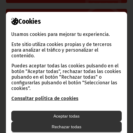
Información de Guinea Ecuatorial
Cookies
Usamos cookies para mejorar tu experiencia.
Este sitio utiliza cookies propias y de terceros
para analizar el tráfico y personalizar el
TVGE
contenido.
Puedes aceptar todas las cookies pulsando en el
botón "Aceptar todas", rechazar todas las cookies
pulsando en el botón "Rechazar todas" o
Radio Nacional de Guinea
configurarlas pulsando el botón "Seleccionar las
Ecuatorial
cookies".
Haz click aquí para escuchar ahora
Consultar política de cookies
CATEGORÍAS
Aceptar todas
Noticias
Gobierno
Presidencia
Rechazar todas