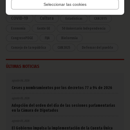
Seleccionar las cookies
África
Deportes
Vicepresidencia
COVID-19
Cultura
Estadísticas
CAN 2015
Economía
Gente GE
50 Aniversario Independencia
CongresoPDGE
FIJA
Bielorrusia
Consejo de la república
CAN 2025
Defensor del pueblo
ÚLTIMAS NOTICIAS
agosto 06, 2026
Ceses y nombramientos por los decretos 77 a 94 de 2026
agosto 05, 2026
Adopción del orden del día de las sesiones parlamentarias
en la Cámara de Diputados
agosto 05, 2026
El Gobierno impulsa la implementación de la Cuenta Única