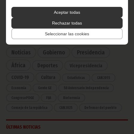
Radio Nacional de Guinea
Ecuatorial
Aceptar todas
Haz click aquí para escuchar ahora
Rechazar todas
Seleccionar las cookies
CATEGORÍAS
Noticias
Gobierno
Presidencia
África
Deportes
Vicepresidencia
COVID-19
Cultura
Estadísticas
CAN 2015
Economía
Gente GE
50 Aniversario Independencia
CongresoPDGE
FIJA
Bielorrusia
Consejo de la república
CAN 2025
Defensor del pueblo
ÚLTIMAS NOTICIAS