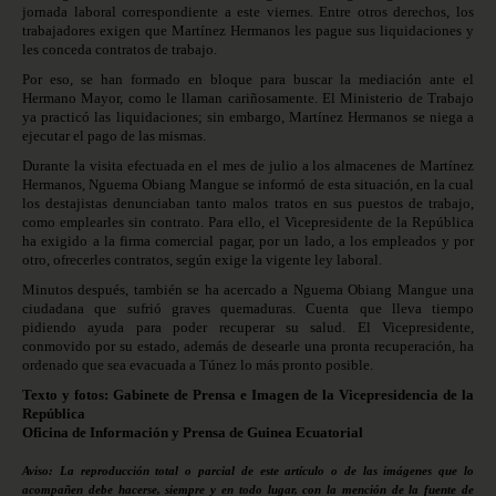
jornada laboral correspondiente a este viernes. Entre otros derechos, los
trabajadores exigen que Martínez Hermanos les pague sus liquidaciones y
les conceda contratos de trabajo.
Por eso, se han formado en bloque para buscar la mediación ante el
Hermano Mayor, como le llaman cariñosamente. El Ministerio de Trabajo
ya practicó las liquidaciones; sin embargo, Martínez Hermanos se niega a
ejecutar el pago de las mismas.
Durante la visita efectuada en el mes de julio a los almacenes de Martínez
Hermanos, Nguema Obiang Mangue se informó de esta situación, en la cual
los destajistas denunciaban tanto malos tratos en sus puestos de trabajo,
como emplearles sin contrato. Para ello, el Vicepresidente de la República
ha exigido a la firma comercial pagar, por un lado, a los empleados y por
otro, ofrecerles contratos, según exige la vigente ley laboral.
Minutos después, también se ha acercado a Nguema Obiang Mangue una
ciudadana que sufrió graves quemaduras. Cuenta que lleva tiempo
pidiendo ayuda para poder recuperar su salud. El Vicepresidente,
conmovido por su estado, además de desearle una pronta recuperación, ha
ordenado que sea evacuada a Túnez lo más pronto posible.
Texto y fotos: Gabinete de Prensa e Imagen de la Vicepresidencia de la
República
Oficina de Información y Prensa de Guinea Ecuatorial
Aviso: La reproducción total o parcial de este artículo o de las imágenes que lo
acompañen debe hacerse, siempre y en todo lugar, con la mención de la fuente de