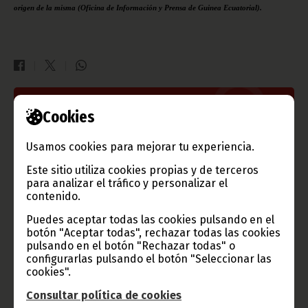
origen de la misma (Oficina de Información y Prensa de Guinea Ecuatorial).
Gobierno e Instituciones
Cookies
Usamos cookies para mejorar tu experiencia.
Este sitio utiliza cookies propias y de terceros
Información de Guinea Ecuatorial
para analizar el tráfico y personalizar el
contenido.
Puedes aceptar todas las cookies pulsando en el
botón "Aceptar todas", rechazar todas las cookies
pulsando en el botón "Rechazar todas" o
TVGE
configurarlas pulsando el botón "Seleccionar las
cookies".
Consultar política de cookies