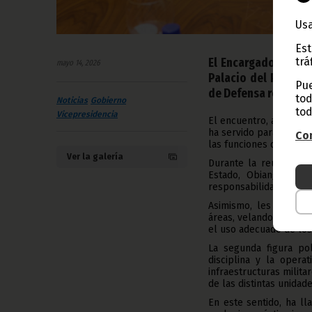
Usa
Est
trá
El Encargado de Def
mayo 14, 2026
Palacio del Pueblo 
Pue
de Defensa reciente
tod
Noticias
Gobierno
tod
Vicepresidencia
El encuentro, al que t
ha servido para trasla
Con
las funciones que asum
Ver la galería
Durante la reunión, N
Estado, Obiang Ngue
responsabilidad exige d
Asimismo, les ha inst
áreas, velando por el 
el uso adecuado de los 
La segunda figura pol
disciplina y la opera
infraestructuras milita
de las distintas unidad
En este sentido, ha ll