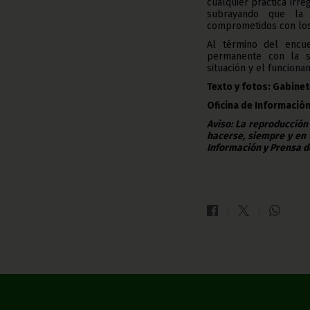
cualquier práctica irre
subrayando que la e
comprometidos con los 
Al término del encue
permanente con la su
situación y el funcion
Texto y fotos: Gabinet
Oficina de Información
Aviso: La reproducción
hacerse, siempre y en 
Información y Prensa d