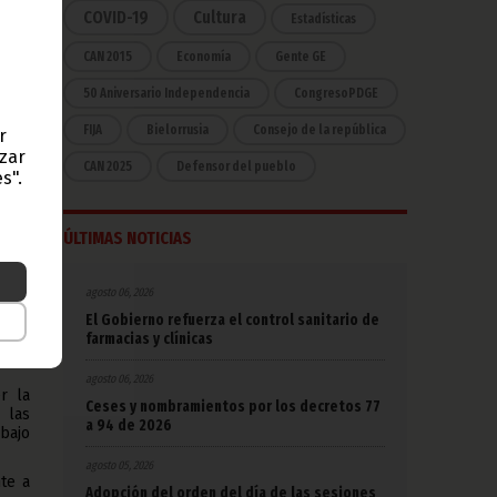
COVID-19
Cultura
Estadísticas
CAN 2015
Economía
Gente GE
50 Aniversario Independencia
CongresoPDGE
n el
erio
FIJA
Bielorrusia
Consejo de la república
r
azar
CAN 2025
Defensor del pueblo
s".
komo,
s con
ÚLTIMAS NOTICIAS
e de
esta
agosto 06, 2026
El Gobierno refuerza el control sanitario de
ivas
farmacias y clínicas
mas y
agosto 06, 2026
r la
Ceses y nombramientos por los decretos 77
 las
a 94 de 2026
abajo
agosto 05, 2026
nte a
Adopción del orden del día de las sesiones