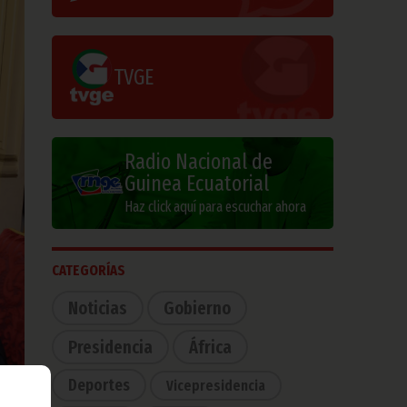
TVGE
Radio Nacional de
Guinea Ecuatorial
Haz click aquí para escuchar ahora
CATEGORÍAS
Noticias
Gobierno
Presidencia
África
Deportes
Vicepresidencia