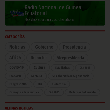
Radio Nacional de Guinea
Ecuatorial
Haz click aquí para escuchar ahora
CATEGORÍAS
Noticias
Gobierno
Presidencia
África
Deportes
Vicepresidencia
COVID-19
Cultura
Estadísticas
CAN 2015
Economía
Gente GE
50 Aniversario Independencia
CongresoPDGE
FIJA
Bielorrusia
Consejo de la república
CAN 2025
Defensor del pueblo
ÚLTIMAS NOTICIAS