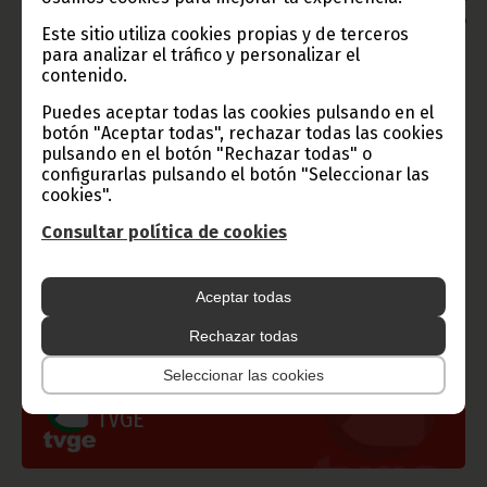
Aviso: La reproducción total o parcial de este artículo o de las
imágenes que lo acompañen debe hacerse, siempre y en todo
Este sitio utiliza cookies propias y de terceros
lugar, con la mención de la fuente de origen de la misma
para analizar el tráfico y personalizar el
(Oficina de Información y Prensa de Guinea Ecuatorial).
contenido.
Puedes aceptar todas las cookies pulsando en el
botón "Aceptar todas", rechazar todas las cookies
pulsando en el botón "Rechazar todas" o
configurarlas pulsando el botón "Seleccionar las
Gobierno e Instituciones
cookies".
Consultar política de cookies
Aceptar todas
Información de Guinea Ecuatorial
Rechazar todas
Seleccionar las cookies
TVGE