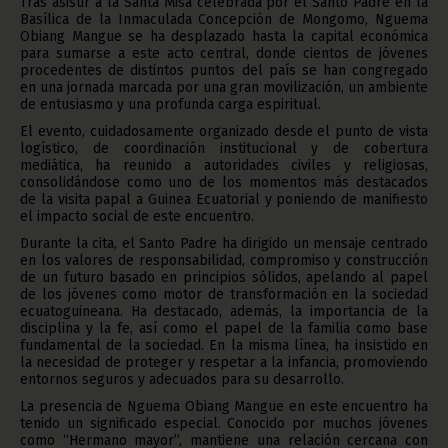
Tras asistir a la Santa Misa celebrada por el Santo Padre en la
Basílica de la Inmaculada Concepción de Mongomo, Nguema
Obiang Mangue se ha desplazado hasta la capital económica
para sumarse a este acto central, donde cientos de jóvenes
procedentes de distintos puntos del país se han congregado
en una jornada marcada por una gran movilización, un ambiente
de entusiasmo y una profunda carga espiritual.
El evento, cuidadosamente organizado desde el punto de vista
logístico, de coordinación institucional y de cobertura
mediática, ha reunido a autoridades civiles y religiosas,
consolidándose como uno de los momentos más destacados
de la visita papal a Guinea Ecuatorial y poniendo de manifiesto
el impacto social de este encuentro.
Durante la cita, el Santo Padre ha dirigido un mensaje centrado
en los valores de responsabilidad, compromiso y construcción
de un futuro basado en principios sólidos, apelando al papel
de los jóvenes como motor de transformación en la sociedad
ecuatoguineana. Ha destacado, además, la importancia de la
disciplina y la fe, así como el papel de la familia como base
fundamental de la sociedad. En la misma línea, ha insistido en
la necesidad de proteger y respetar a la infancia, promoviendo
entornos seguros y adecuados para su desarrollo.
La presencia de Nguema Obiang Mangue en este encuentro ha
tenido un significado especial. Conocido por muchos jóvenes
como “Hermano mayor”, mantiene una relación cercana con