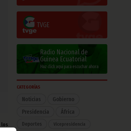
TVGE
Radio Nacional de
Guinea Ecuatorial
Haz click aquí para escuchar ahora
CATEGORÍAS
Noticias
Gobierno
Presidencia
África
Deportes
Vicepresidencia
 los
inea