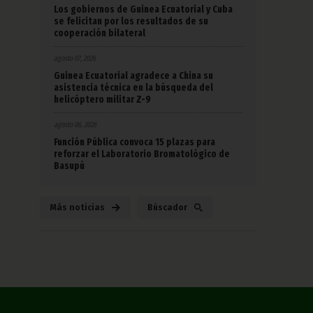
Los gobiernos de Guinea Ecuatorial y Cuba
se felicitan por los resultados de su
cooperación bilateral
agosto 07, 2026
Guinea Ecuatorial agradece a China su
asistencia técnica en la búsqueda del
helicóptero militar Z-9
agosto 06, 2026
Función Pública convoca 15 plazas para
reforzar el Laboratorio Bromatológico de
Basupú
Más noticias
Búscador