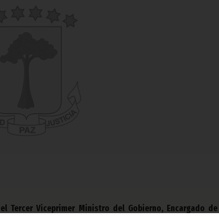
 el Tercer Viceprimer Ministro del Gobierno, Encargado de
 Alfonso Nsue Mokuy, y la Embajadora de Portugal en Gu