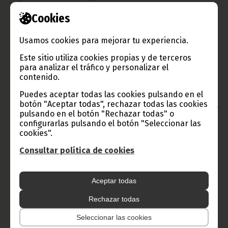
país en el Grupo 77+China.
Cookies
El sábado 26 de septiembre, el Segundo Vicepresidente de la
República de Guinea Ecuatorial pronunciará un discurso
durante la sesión plenaria de las Naciones Unidas para la
Usamos cookies para mejorar tu experiencia.
aprobación de la Agenda Post 2015 para el desarrollo
sostenible.
Este sitio utiliza cookies propias y de terceros
para analizar el tráfico y personalizar el
Texto y fotos: Delegación del Segundo Vicepresidente en
ONU
contenido.
Oficina de Información y Prensa de Guinea Ecuatorial
Puedes aceptar todas las cookies pulsando en el
Aviso: La reproducción total o parcial de este artículo o de las
botón "Aceptar todas", rechazar todas las cookies
imágenes que lo acompañen debe hacerse, siempre y en todo
pulsando en el botón "Rechazar todas" o
lugar, con la mención de la fuente de origen de la misma
configurarlas pulsando el botón "Seleccionar las
(Oficina de Información y Prensa de Guinea Ecuatorial).
cookies".
Consultar política de cookies
Gobierno e Instituciones
Aceptar todas
Rechazar todas
Seleccionar las cookies
Información de Guinea Ecuatorial