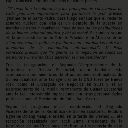
Papa francisco ante los aplausos de varios países.
-“El respeto a la soberanía y los principios de convivencia de
cada país son importantes para garantizar la paz
” precisó
igualmente el Santo Padre, para luego señalar que el reciente
acuerdo nuclear con Irán es un ejemplo de la puesta en
marcha de estos mecanismos:
"una prueba de las posibilidades
de la buena voluntad política y del derecho
". En cambio, según
él, la pésima situación en Oriente Próximo y en África se debe
a "
intervenciones políticas y militares no coordinadas entre los
miembros de la comunidad internacional".
El Papa
Francisco precisó que "la guerra es la negación de todos los
derechos y una dramática agresión al medioambiente
".
Tras la inauguración, el Segundo Vicepresidente de la
República de Guinea Ecuatorial, quien también está
acompañado por miembros de otras misiones diplomáticas de
Guinea Ecuatorial ante las agencias de la ONU fuera de Nueva
York, como el Encargado de Negocios en Suiza y el Ex
Representante de la Misión Permanente de Guinea Ecuatorial
ante la FAO, intercambió impresiones con otras personalidades
políticas como el Presidente de Cuba, Raúl Castro.
Según el programa oficial establecido, el Segundo
Vicepresidente de la República de Guinea Ecuatorial, Teodoro
Nguema Obiang Mangue, asistió, en la tarde del viernes 25, ala
recepción organizada por Jacob Zuma, Presidente de la
República de Sudáfrica para celebrar la Presidencia de este