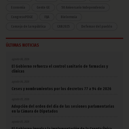
Economía
Gente GE
50 Aniversario Independencia
CongresoPDGE
FIJA
Bielorrusia
Consejo de la república
CAN 2025
Defensor del pueblo
ÚLTIMAS NOTICIAS
agosto 06, 2026
El Gobierno refuerza el control sanitario de farmacias y
clínicas
agosto 06, 2026
Ceses y nombramientos por los decretos 77 a 94 de 2026
agosto 05, 2026
Adopción del orden del día de las sesiones parlamentarias
en la Cámara de Diputados
agosto 05, 2026
El Gobierno impulsa la implementación de la Cuenta Única