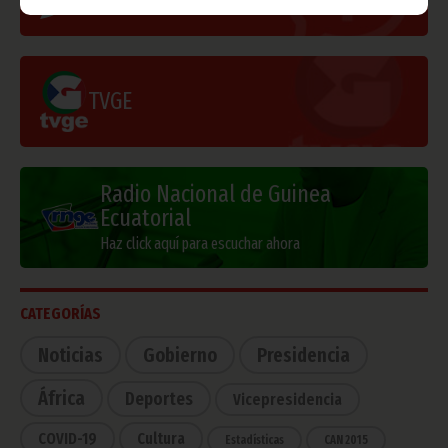
TVGE
Radio Nacional de Guinea
Ecuatorial
Haz click aquí para escuchar ahora
CATEGORÍAS
Noticias
Gobierno
Presidencia
África
Deportes
Vicepresidencia
COVID-19
Cultura
Estadísticas
CAN 2015