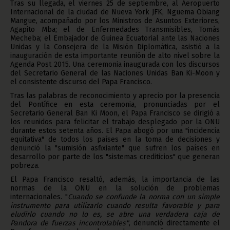
Tras su llegada, el viernes 25 de septiembre, al Aeropuerto
Internacional de la ciudad de Nueva York JFK, Nguema Obiang
Mangue, acompañado por los Ministros de Asuntos Exteriores,
Agapito Mba; el de Enfermedades Transmisibles, Tomás
Mecheba; el Embajador de Guinea Ecuatorial ante las Naciones
Unidas y la Consejera de la Misión Diplomática, asistió a la
inauguración de esta importante reunión de alto nivel sobre la
Agenda Post 2015. Una ceremonia inaugurada con los discursos
del Secretario General de las Naciones Unidas Ban Ki-Moon y
el consistente discurso del Papa Francisco.
Tras las palabras de reconocimiento y aprecio por la presencia
del Pontífice en esta ceremonia, pronunciadas por el
Secretario General Ban Ki Moon, el Papa Francisco se dirigió a
los reunidos para felicitar el trabajo desplegado por la ONU
durante estos setenta años. El Papa abogó por una "incidencia
equitativa" de todos los países en la toma de decisiones y
denunció la "sumisión asfixiante" que sufren los países en
desarrollo por parte de los "sistemas crediticios" que generan
pobreza.
El Papa Francisco resaltó, además, la importancia de las
normas de la ONU en la solución de problemas
internacionales. "
Cuando se confunde la norma con un simple
instrumento para utilizarlo cuando resulta favorable y para
eludirlo cuando no lo es, se abre una verdadera caja de
Pandora de fuerzas incontrolables"
, denunció directamente el