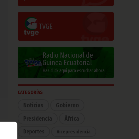
TVGE
Radio Nacional de
Guinea Ecuatorial
Haz click aquí para escuchar ahora
CATEGORÍAS
Noticias
Gobierno
Presidencia
África
Deportes
Vicepresidencia
ción
ente