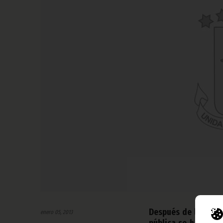
Después de las fies
enero 05, 2013
pública se ha reanu