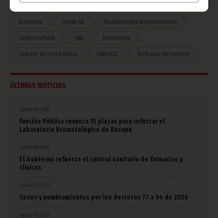
COVID-19
Cultura
Estadísticas
CAN 2015
Economía
Gente GE
50 Aniversario Independencia
CongresoPDGE
FIJA
Bielorrusia
Consejo de la república
CAN 2025
Defensor del pueblo
ÚLTIMAS NOTICIAS
agosto 06, 2026
Función Pública convoca 15 plazas para reforzar el
Laboratorio Bromatológico de Basupú
agosto 06, 2026
El Gobierno refuerza el control sanitario de farmacias y
clínicas
agosto 06, 2026
Ceses y nombramientos por los decretos 77 a 94 de 2026
agosto 05, 2026