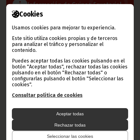
Información de Guinea Ecuatorial
Cookies
Usamos cookies para mejorar tu experiencia.
TVGE
Este sitio utiliza cookies propias y de terceros
para analizar el tráfico y personalizar el
contenido.
Puedes aceptar todas las cookies pulsando en el
Radio Nacional de Guinea
botón "Aceptar todas", rechazar todas las cookies
pulsando en el botón "Rechazar todas" o
Ecuatorial
configurarlas pulsando el botón "Seleccionar las
Haz click aquí para escuchar ahora
cookies".
Consultar política de cookies
CATEGORÍAS
Aceptar todas
Noticias
Gobierno
Presidencia
Rechazar todas
África
Deportes
Vicepresidencia
Seleccionar las cookies