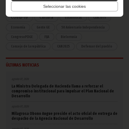
África
Deportes
Vicepresidencia
Seleccionar las cookies
COVID-19
Cultura
Estadísticas
CAN 2015
Economía
Gente GE
50 Aniversario Independencia
CongresoPDGE
FIJA
Bielorrusia
Consejo de la república
CAN 2025
Defensor del pueblo
ÚLTIMAS NOTICIAS
agosto 07, 2026
La Ministra Delegada de Hacienda llama a reforzar el
compromiso institucional para impulsar el Plan Nacional de
Desarrollo
agosto 07, 2026
Milagrosa Obono Angue preside el acto oficial de entrega de
despacho de la Agencia Nacional de Desarrollo
agosto 07, 2026