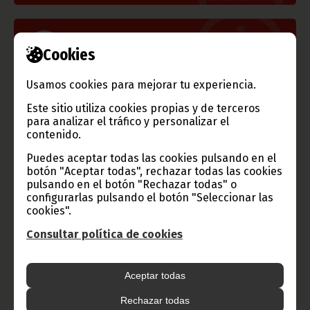
Información de Guinea Ecuatorial
Cookies
Usamos cookies para mejorar tu experiencia.
Este sitio utiliza cookies propias y de terceros
TVGE
para analizar el tráfico y personalizar el
contenido.
Puedes aceptar todas las cookies pulsando en el
botón "Aceptar todas", rechazar todas las cookies
Radio Nacional de Guinea
pulsando en el botón "Rechazar todas" o
Ecuatorial
configurarlas pulsando el botón "Seleccionar las
cookies".
Haz click aquí para escuchar ahora
Consultar política de cookies
CATEGORÍAS
Aceptar todas
Noticias
Gobierno
Presidencia
Rechazar todas