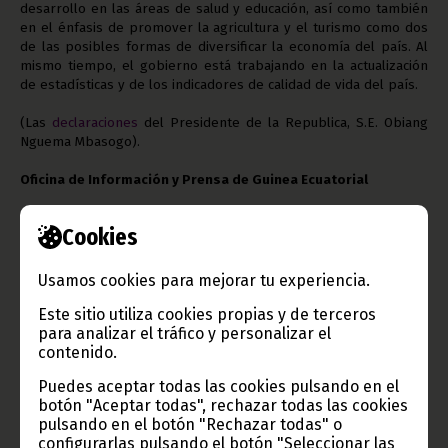
desarrollo en las áreas de salud y educación, así como también
en el énfasis de promover la agricultura y el turismo como dos
de las posibles formas de diversificar la economía del país. Al
mismo tiempo, el gobierno está trabajando en la actualización
de estadísticas y de los indicadores de calidad de vida del país.
(Las
declaraciones
del Presidente de la Republica, S.E. Obiang
Nguema Mbasogo).
Oficina de Información y Prensa de Guinea Ecuatorial
Cookies
Usamos cookies para mejorar tu experiencia.
Gobierno e Instituciones
Este sitio utiliza cookies propias y de terceros
para analizar el tráfico y personalizar el
contenido.
Puedes aceptar todas las cookies pulsando en el
Información de Guinea Ecuatorial
botón "Aceptar todas", rechazar todas las cookies
pulsando en el botón "Rechazar todas" o
configurarlas pulsando el botón "Seleccionar las