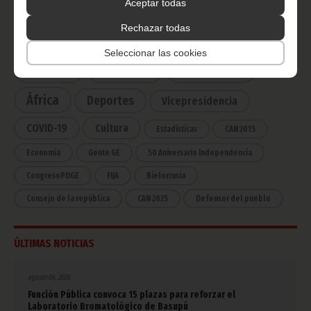
Aceptar todas
Rechazar todas
CATEGORÍAS
Seleccionar las cookies
Noticias
Gobierno
Presidencia
África
Deportes
Vicepresidencia
COVID-19
Cultura
Estadísticas
CAN 2015
Economía
Gente GE
50 Aniversario Independencia
CongresoPDGE
FIJA
Bielorrusia
Consejo de la república
CAN 2025
Defensor del pueblo
ÚLTIMAS NOTICIAS
agosto 06, 2026
Función Pública convoca 15 plazas para reforzar el
Laboratorio Bromatológico de Basupú