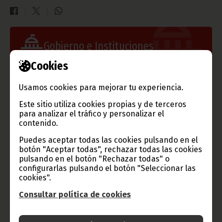
Gobierno e Instituciones
Cookies
Usamos cookies para mejorar tu experiencia.
Información de Guinea Ecuatorial
Este sitio utiliza cookies propias y de terceros
para analizar el tráfico y personalizar el
contenido.
Puedes aceptar todas las cookies pulsando en el
TVGE
botón "Aceptar todas", rechazar todas las cookies
pulsando en el botón "Rechazar todas" o
configurarlas pulsando el botón "Seleccionar las
cookies".
Radio Nacional de Guinea
Consultar política de cookies
Ecuatorial
Haz click aquí para escuchar ahora