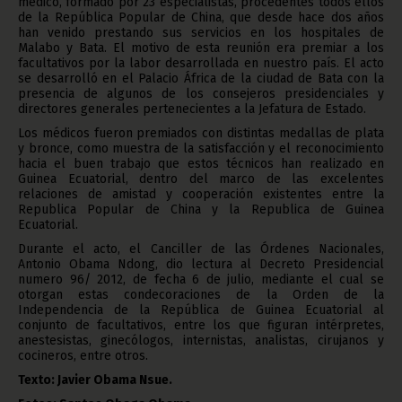
médico, formado por 23 especialistas, procedentes todos ellos
de la República Popular de China, que desde hace dos años
han venido prestando sus servicios en los hospitales de
Malabo y Bata. El motivo de esta reunión era premiar a los
facultativos por la labor desarrollada en nuestro país. El acto
se desarrolló en el Palacio África de la ciudad de Bata con la
presencia de algunos de los consejeros presidenciales y
directores generales pertenecientes a la Jefatura de Estado.
Los médicos fueron premiados con distintas medallas de plata
y bronce, como muestra de la satisfacción y el reconocimiento
hacia el buen trabajo que estos técnicos han realizado en
Guinea Ecuatorial, dentro del marco de las excelentes
relaciones de amistad y cooperación existentes entre la
Republica Popular de China y la Republica de Guinea
Ecuatorial.
Durante el acto, el Canciller de las Órdenes Nacionales,
Antonio Obama Ndong, dio lectura al Decreto Presidencial
numero 96/ 2012, de fecha 6 de julio, mediante el cual se
otorgan estas condecoraciones de la Orden de la
Independencia de la República de Guinea Ecuatorial al
conjunto de facultativos, entre los que figuran intérpretes,
anestesistas, ginecólogos, internistas, analistas, cirujanos y
cocineros, entre otros.
Texto: Javier Obama Nsue.