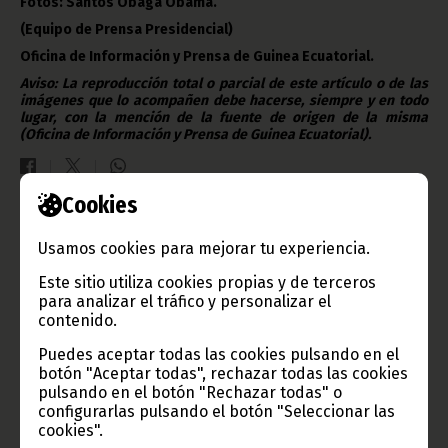
Fotos: Santos Obaga Obama.
(Equipo de Prensa Presidencial)
Oficina de Información y Prensa de Guinea Ecuatorial.
Aviso: La reproducción total o parcial de este artículo o de las
imágenes que lo acompañen debe hacerse, siempre y en todo
lugar, con la mención de la fuente de origen de la misma
(Oficina de Información y Prensa de Guinea Ecuatorial).
Cookies
Gobierno e Instituciones
Usamos cookies para mejorar tu experiencia.
Este sitio utiliza cookies propias y de terceros
para analizar el tráfico y personalizar el
contenido.
Información de Guinea Ecuatorial
Puedes aceptar todas las cookies pulsando en el
botón "Aceptar todas", rechazar todas las cookies
pulsando en el botón "Rechazar todas" o
configurarlas pulsando el botón "Seleccionar las
cookies".
TVGE