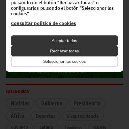
Información de Guinea Ecuatorial
pulsando en el botón "Rechazar todas" o
configurarlas pulsando el botón "Seleccionar las
cookies".
Consultar política de cookies
TVGE
Aceptar todas
Rechazar todas
Radio Nacional de Guinea
Seleccionar las cookies
Ecuatorial
Haz click aquí para escuchar ahora
CATEGORÍAS
Noticias
Gobierno
Presidencia
África
Deportes
Vicepresidencia
COVID-19
Cultura
Estadísticas
CAN 2015