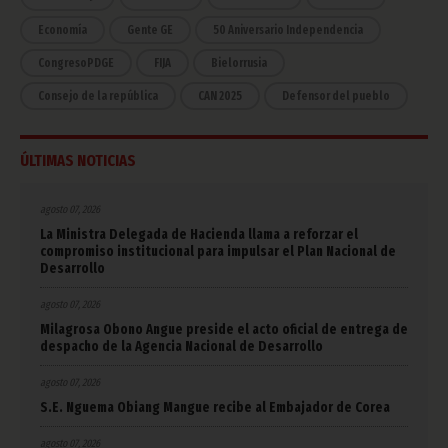
Economía
Gente GE
50 Aniversario Independencia
CongresoPDGE
FIJA
Bielorrusia
Consejo de la república
CAN 2025
Defensor del pueblo
ÚLTIMAS NOTICIAS
agosto 07, 2026
La Ministra Delegada de Hacienda llama a reforzar el
compromiso institucional para impulsar el Plan Nacional de
Desarrollo
agosto 07, 2026
Milagrosa Obono Angue preside el acto oficial de entrega de
despacho de la Agencia Nacional de Desarrollo
agosto 07, 2026
S.E. Nguema Obiang Mangue recibe al Embajador de Corea
agosto 07, 2026