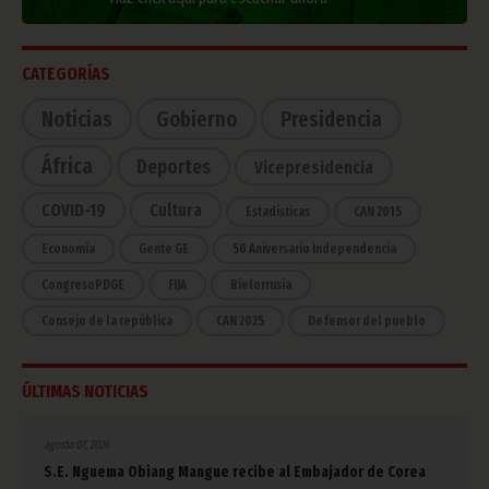
CATEGORÍAS
Noticias
Gobierno
Presidencia
África
Deportes
Vicepresidencia
COVID-19
Cultura
Estadísticas
CAN 2015
Economía
Gente GE
50 Aniversario Independencia
CongresoPDGE
FIJA
Bielorrusia
Consejo de la república
CAN 2025
Defensor del pueblo
ÚLTIMAS NOTICIAS
agosto 07, 2026
S.E. Nguema Obiang Mangue recibe al Embajador de Corea