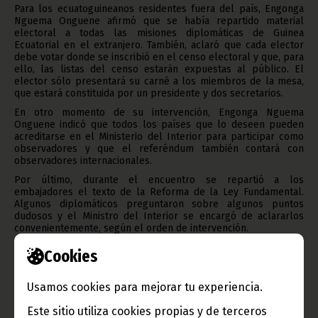
Para los ecuatoguineanos residentes fuera del país, Engonga
Nguema Onguene afirmó que se había repartido material
electoral a todas las misiones diplomáticas de Guinea
Ecuatorial en el extranjero. También, aclaró que cada elector
debe votar donde se inscribió en el censo electoral y que, para
ello, las listas del censo estarán expuestas al público. El
elector sólo presentará su carné a los miembros de la mesa,
que estará constituida por un presidente y dos secretarios.
En otro momento de su intervención, Engonga Nguema
Onguene indicó que todos los países que lo deseen pueden
acreditarse en el Ministerio del Interior para participar como
observadores y que el referéndum también contará con
observadores internacionales.
Por último, durante el encuentro se repartió a los
embajadores el texto de la Reforma de la Ley Fundamental.
Algunos diplomáticos preguntaron sobre algunos puntos
dudosos y el Ministro del Interior se encargó de aclararlos
convenientemente, según el orden de intervención.
Texto y fotos: Clemente Ela Ondo Onguene.
Cookies
Oficina de Información y Prensa de Guinea Ecuatorial (D. G.
Base Internet).
Usamos cookies para mejorar tu experiencia.
Este sitio utiliza cookies propias y de terceros