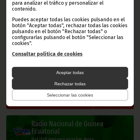
para analizar el tráfico y personalizar el
contenido.
Puedes aceptar todas las cookies pulsando en el
botón "Aceptar todas", rechazar todas las cookies
Gobierno e Instituciones
pulsando en el botón "Rechazar todas" o
configurarlas pulsando el botón "Seleccionar las
cookies".
Consultar política de cookies
Información de Guinea Ecuatorial
Aceptar todas
Rechazar todas
TVGE
Seleccionar las cookies
Radio Nacional de Guinea
Ecuatorial
Haz click aquí para escuchar ahora