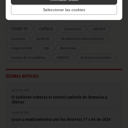
Noticias
Gobierno
Presidencia
Seleccionar las cookies
África
Deportes
Vicepresidencia
COVID-19
Cultura
Estadísticas
CAN 2015
Economía
Gente GE
50 Aniversario Independencia
CongresoPDGE
FIJA
Bielorrusia
Consejo de la república
CAN 2025
Defensor del pueblo
ÚLTIMAS NOTICIAS
agosto 06, 2026
El Gobierno refuerza el control sanitario de farmacias y
clínicas
agosto 06, 2026
Ceses y nombramientos por los decretos 77 a 94 de 2026