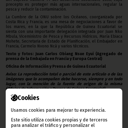
precepto es proteger más aguas internacionales, regular la
pesca y reducir la contaminación.
La Cumbre de la ONU sobre los Océanos, coorganizada por
Costa Rica y Francia, es una mesa de negociaciones a favor de
los mares, en la que la República de Guinea Ecuatorial se
sienta con una importante delegación integrada por Juan Nko
Mbula, Viceministro de Pesca y Recursos Hídricos, María Ebiaca
Mohete, Secretaria de Estado de Planificación, el Embajador en
Francia, Carmelo Nvono Ncá y varios técnicos.
Texto y fotos: Juan Carlos Obiang Nsue Eyui (Agregado de
prensa de la Embajada en Francia y Europa Central)
Oficina de Información y Prensa de Guinea Ecuatorial
Aviso: La reproducción total o parcial de este artículo o de las
imágenes que lo acompañen debe hacerse, siempre y en todo
lugar, con la mención de la fuente de origen de la misma
(Oficina de Información y Prensa de Guinea Ecuatorial).
Cookies
Usamos cookies para mejorar tu experiencia.
Este sitio utiliza cookies propias y de terceros
para analizar el tráfico y personalizar el