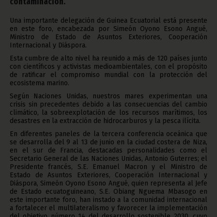
contaminación.
Una importante delegación de Guinea Ecuatorial está presente
en este foro, encabezada por Simeón Oyono Esono Angué,
Ministro de Estado de Asuntos Exteriores, Cooperación
Internacional y Diáspora.
Esta cumbre de alto nivel ha reunido a más de 120 países junto
con científicos y activistas medioambientales, con el propósito
de ratificar el compromiso mundial con la protección del
ecosistema marino.
Según Naciones Unidas, nuestros mares experimentan una
crisis sin precedentes debido a las consecuencias del cambio
climático, la sobreexplotación de los recursos marítimos, los
desastres en la extracción de hidrocarburos y la pesca ilícita.
En diferentes paneles de la tercera conferencia oceánica que
se desarrolla del 9 al 13 de junio en la ciudad costera de Niza,
en el sur de Francia, destacadas personalidades como el
Secretario General de las Naciones Unidas, Antonio Guterres; el
Presidente francés, S.E. Emanuel Macron y el Ministro de
Estado de Asuntos Exteriores, Cooperación Internacional y
Diáspora, Simeón Oyono Esono Angué, quien representa al Jefe
de Estado ecuatoguineano, S.E. Obiang Nguema Mbasogo en
este importante foro, han instado a la comunidad internacional
a fortalecer el multilateralismo y favorecer la implementación
del objetivo número 14 del desarrollo sostenible 2030, cuyo