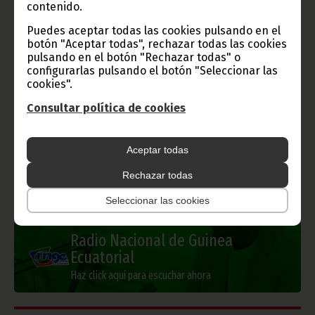
contenido.
Gobierno e Instituciones
Puedes aceptar todas las cookies pulsando en el
botón "Aceptar todas", rechazar todas las cookies
pulsando en el botón "Rechazar todas" o
configurarlas pulsando el botón "Seleccionar las
cookies".
Información de Guinea Ecuatorial
Consultar política de cookies
Aceptar todas
TVGE
Rechazar todas
Seleccionar las cookies
Radio Nacional de Guinea
Ecuatorial
Haz click aquí para escuchar ahora