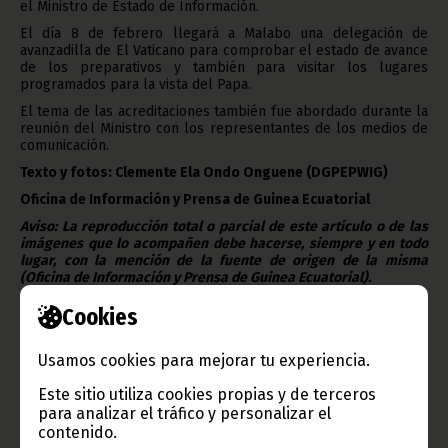
el Ministro de Estado de Información.
El día 8 de febrero llegará a Malabo una delegación de
avanzadilla de El Vaticano para comprobar el estado de avance
de los preparativos y también para visitar los lugares
programados para la vista del Papa.
El tema de las acreditaciones también fue abordado durante la
reunión del Ministro con los representantes de los medios de
comunicación.
Texto y fotos: Clemente Ela Ondo Onguene (DGPEPWIG)
Oficina de Información y Prensa de Guinea Ecuatorial
Aviso: La reproducción total o parcial de este artículo o de las
imágenes que lo acompañen debe hacerse, siempre y en todo
lugar, con la mención de la fuente de origen de la misma
(Oficina de Información y Prensa de Guinea Ecuatorial).
Cookies
Usamos cookies para mejorar tu experiencia.
Este sitio utiliza cookies propias y de terceros
para analizar el tráfico y personalizar el
contenido.