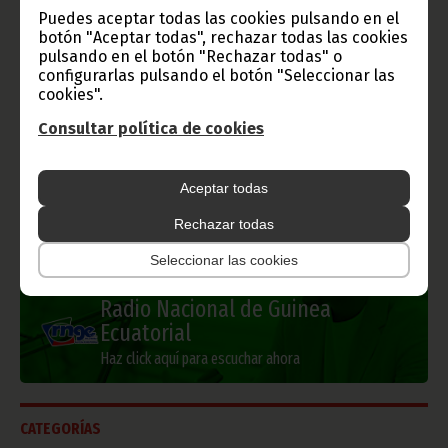
Gobierno e Instituciones
Puedes aceptar todas las cookies pulsando en el
botón "Aceptar todas", rechazar todas las cookies
pulsando en el botón "Rechazar todas" o
configurarlas pulsando el botón "Seleccionar las
cookies".
Información de Guinea Ecuatorial
Consultar política de cookies
Aceptar todas
TVGE
Rechazar todas
Seleccionar las cookies
Radio Nacional de Guinea
Ecuatorial
Haz click aquí para escuchar ahora
CATEGORÍAS