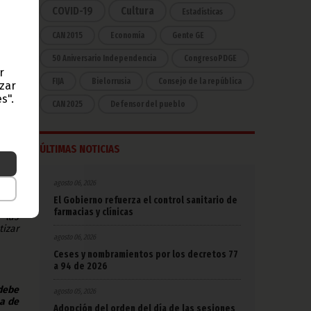
COVID-19
Cultura
Estadísticas
CAN 2015
Economía
Gente GE
sados
50 Aniversario Independencia
CongresoPDGE
r
n la
FIJA
Bielorrusia
Consejo de la república
azar
ble,
 son
s".
CAN 2025
Defensor del pueblo
tros.
terna
ÚLTIMAS NOTICIAS
rante
ropa,
agosto 06, 2026
luido
El Gobierno refuerza el control sanitario de
ridad
farmacias y clínicas
 las
tizar
agosto 06, 2026
Ceses y nombramientos por los decretos 77
a 94 de 2026
 debe
agosto 05, 2026
na de
Adopción del orden del día de las sesiones