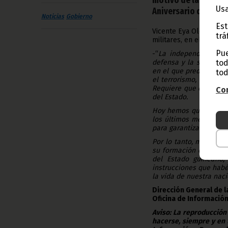
Usa
Aniversario del Gol
Noticias
Gobierno
Est
Vicente Eya Olomo ha p
trá
militares, en el acto 
Pue
-“
La independencia y 
tod
defensa y la segurida
en el que predominan 
tod
el terrorismo, la deli
Requiere que cada país
Con
del Estado.
Hoy hemos querido conc
los últimos meses, se 
para garantizar la paz
Por lo tanto, me cabe 
su formación en los ce
del Estado guineano, 
instrucciones que habéi
la vida de nuestra nac
Dirección General de 
Oficina de Información
Aviso: La reproducción
hacerse, siempre y en 