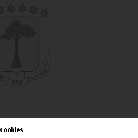
Cookies
nsa Nacional, Vicente Eya Olomo, ha pronunciado un discurso
nia de entrega de despachos a los egresados, el 3 de Agosto,