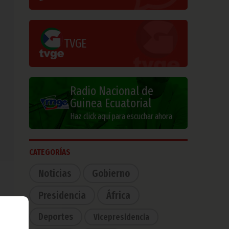
TVGE
Radio Nacional de
Guinea Ecuatorial
Haz click aquí para escuchar ahora
CATEGORÍAS
Noticias
Gobierno
Presidencia
África
Deportes
Vicepresidencia
 con
 37º