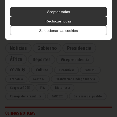
Radio Nacional de Guinea
Ecuatorial
Aceptar todas
Haz click aquí para escuchar ahora
Rechazar todas
Seleccionar las cookies
CATEGORÍAS
Noticias
Gobierno
Presidencia
África
Deportes
Vicepresidencia
COVID-19
Cultura
Estadísticas
CAN 2015
Economía
Gente GE
50 Aniversario Independencia
CongresoPDGE
FIJA
Bielorrusia
Consejo de la república
CAN 2025
Defensor del pueblo
ÚLTIMAS NOTICIAS