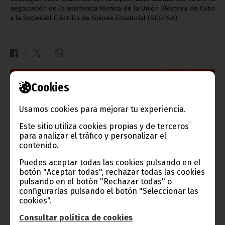
negociación de la asistencia técnica de la Unión Eléctrica de Cuba
a la Sociedad Eléctrica de Guinea Ecuatorial (SEGESA).
Cookies
Gobierno e Instituciones
Usamos cookies para mejorar tu experiencia.
Este sitio utiliza cookies propias y de terceros
Información de Guinea Ecuatorial
para analizar el tráfico y personalizar el
contenido.
Puedes aceptar todas las cookies pulsando en el
botón "Aceptar todas", rechazar todas las cookies
pulsando en el botón "Rechazar todas" o
TVGE
configurarlas pulsando el botón "Seleccionar las
cookies".
Consultar política de cookies