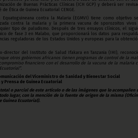
nización de Buenas Prácticas Clínicas (ICH GCP) y deberá ser revisa
 de Ética de Guinea Ecuatorial CENGE.
na Equatoguineana contra la Malaria (EGMVI) tiene como objetivo se
zada contra la malaria y la primera vacuna de sporozoitos vivos
quier tipo de paludismo. Después de tres ensayos clínicos, el sigu
nico de fase 3 en Malabo, que proporcionará los datos para respalda
ncias reguladoras de los Estados Unidos y europeas para la obtenci
ex-director del Instituto de Salud Ifakara en Tanzania (IHI), reconoc
nque otros gobiernos africanos tienen programas de control de la mal
compromiso financiero con el desarrollo de la vacuna de la malaria 
cuatorial”.
omunicación del Viceministro de Sanidad y Bienestar Social
 y Prensa de Guinea Ecuatorial
 total o parcial de este artículo o de las imágenes que lo acompañen
todo lugar, con la mención de la fuente de origen de la misma (Ofici
e Guinea Ecuatorial).