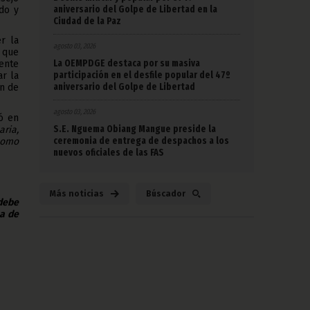
aniversario del Golpe de Libertad en la
do y
Ciudad de la Paz
r la
agosto 03, 2026
 que
La OEMPDGE destaca por su masiva
iente
participación en el desfile popular del 47º
r la
aniversario del Golpe de Libertad
ón de
agosto 03, 2026
ió en
S.E. Nguema Obiang Mangue preside la
aria,
ceremonia de entrega de despachos a los
como
nuevos oficiales de las FAS
Más noticias
Búscador
 debe
na de