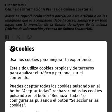
Fuente: MMEI
Oficina de Información y Prensa de Guinea Ecuatorial
Aviso: La reproducción total o parcial de este artículo o de las
imágenes que lo acompañen debe hacerse, siempre y en todo
lugar, con la mención de la fuente de origen de la misma
(Oficina de Información y Prensa de Guinea Ecuatorial).
Cookies
Gobierno e Instituciones
Usamos cookies para mejorar tu experiencia.
Este sitio utiliza cookies propias y de terceros
para analizar el tráfico y personalizar el
contenido.
Información de Guinea Ecuatorial
Puedes aceptar todas las cookies pulsando en el
botón "Aceptar todas", rechazar todas las cookies
pulsando en el botón "Rechazar todas" o
configurarlas pulsando el botón "Seleccionar las
TVGE
cookies".