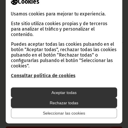
Cookies
pareja presidencial y un almuerzo al que asistió también el
Presidente y su esposa, en el mismo Palacio del Pueblo.
Usamos cookies para mejorar tu experiencia.
Texto: María Jesús Nsang Nguema.
Fotos: Romualdo Ndong Ayingono.
Este sitio utiliza cookies propias y de terceros
(Equipo Prensa Presidencial)
para analizar el tráfico y personalizar el
Oficina de Información y Prensa de Guinea Ecuatorial.
contenido.
Aviso: La reproducción total o parcial de este artículo o de las
imágenes que lo acompañen debe hacerse, siempre y en todo
Puedes aceptar todas las cookies pulsando en el
lugar, con la mención de la fuente de origen de la misma
botón "Aceptar todas", rechazar todas las cookies
(Oficina de Información y Prensa de Guinea Ecuatorial).
pulsando en el botón "Rechazar todas" o
configurarlas pulsando el botón "Seleccionar las
cookies".
Consultar política de cookies
Gobierno e Instituciones
Aceptar todas
Rechazar todas
Información de Guinea Ecuatorial
Seleccionar las cookies