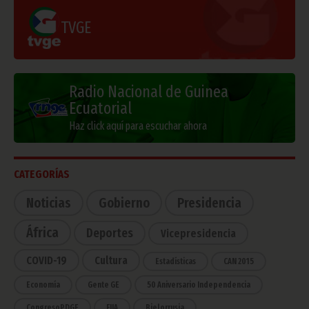
TVGE
Radio Nacional de Guinea
Ecuatorial
Haz click aquí para escuchar ahora
CATEGORÍAS
Noticias
Gobierno
Presidencia
África
Deportes
Vicepresidencia
COVID-19
Cultura
Estadísticas
CAN 2015
Economía
Gente GE
50 Aniversario Independencia
CongresoPDGE
FIJA
Bielorrusia