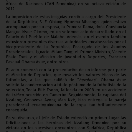
África de Naciones (CAN Femenina) en su octava edición de
2012.
La imposición de estas insignias corrió a cargo del Presidente
de la República, S. E. Obiang Nguema Mbasogo, quien estuvo
acompañado por su esposa, la Primera Dama, doña Constancia
Mangue Nsue Okomo, en un solemne acto desarrollado en el
Palacio del Pueblo de Malabo. Además, en el evento también
estuvieron presentes diversas autoridades encabezadas por el
Vicepresidente de la República, Encargado de los Asuntos
Presidenciales, Ignacio Milam Tang; el Primer Ministro, Vicente
Ehate Tomi y el Ministro de Juventud y Deportes, Francisco
Pascual Obama Asue, entre otros.
El acto comenzó con la presentación de un informe por parte
el Ministro de Deportes, que ensalzó los valores éticos de las
futbolistas, a las que calificó de “
heroínas
”. Obama Asue
solicitó la condecoración a título póstumo de la futbolista de la
selección, Tecla Bilé Esono, fallecida en 2008 en un accidente
de tráfico ocurrido en Camerún. Seguidamente, la capitana del
Nzalang, Genoveva Ayong Man Nzé, hizo entrega a la pareja
presidencial ecuatoguineana de la copa, tan brillantemente
conseguida.
En su discurso, el Jefe de Estado extendió en primer lugar las
felicitaciones a las heroínas del Nzalang femenino por su
victoria en los sucesivos encuentros con Sudáfrica, República