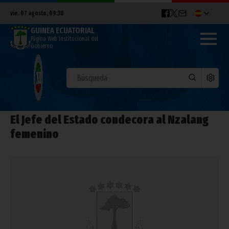
vie. 07 agosto, 09:30
GUINEA ECUATORIAL
Página Web Institucional del
Gobierno
El Jefe del Estado condecora al Nzalang
femenino