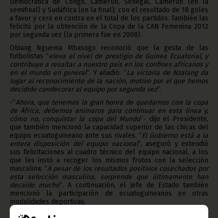
Democrática de Congo, Camerún, Senegal, Camerún (en la
semifinal) y Sudáfrica (en la final); con el resultado de 18 goles
a favor y cero en contra en el total de los partidos. También las
felicitó por la obtención de la Copa de la CAN Femenina 2012
por segunda vez (la primera fue en 2008).
Obiang Nguema Mbasogo reconoció que la gesta de las
futbolistas “
eleva el nivel de prestigio de Guinea Ecuatorial, y
contribuye a resaltar a nuestro país en los confines africanos y
en el mundo en general
”. Y añadió: “
La victoria de Nzalang da
lugar al reconocimiento de la nación, motivo por el que hemos
decidido condecorar al equipo por segunda vez
”.
-“
Ahora, que tenemos la gran honra de quedarnos con la copa
de África, debemos animaros para continuar en esta línea y,
cómo no, conquistar la copa del Mundo
”- dijo el Presidente,
que también mencionó la capacidad superior de las chicas del
equipo ecuatoguineano ante sus rivales. “
El Gobierno está a la
entera disposición del equipo nacional
”, aseguró y extendió
sus felicitaciones al cuadro técnico del equipo nacional, a los
que les instó a recoger los mismos frutos con la selección
masculina: “
A pesar de los resultados positivos cosechados por
esta selección masculina, sorprende que últimamente han
decaído mucho
”. A continuación, el Jefe de Estado también
mencionó la participación de ecuatoguineanos en otras
modalidades deportivas.
La ceremonia se cerró tras los saludos de las jugadoras a la