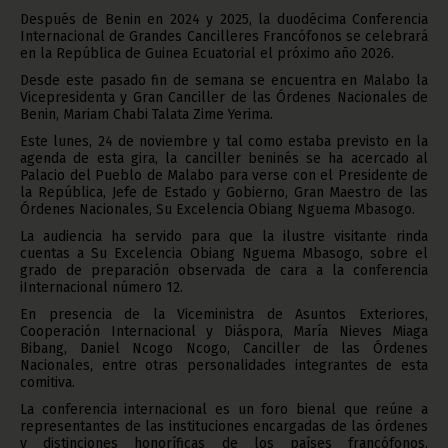
Después de Benin en 2024 y 2025, la duodécima Conferencia
Internacional de Grandes Cancilleres Francófonos se celebrará
en la República de Guinea Ecuatorial el próximo año 2026.
Desde este pasado fin de semana se encuentra en Malabo la
Vicepresidenta y Gran Canciller de las Órdenes Nacionales de
Benin, Mariam Chabi Talata Zime Yerima.
Este lunes, 24 de noviembre y tal como estaba previsto en la
agenda de esta gira, la canciller beninés se ha acercado al
Palacio del Pueblo de Malabo para verse con el Presidente de
la República, Jefe de Estado y Gobierno, Gran Maestro de las
Órdenes Nacionales, Su Excelencia Obiang Nguema Mbasogo.
La audiencia ha servido para que la ilustre visitante rinda
cuentas a Su Excelencia Obiang Nguema Mbasogo, sobre el
grado de preparación observada de cara a la conferencia
iInternacional número 12.
En presencia de la Viceministra de Asuntos Exteriores,
Cooperación Internacional y Diáspora, María Nieves Miaga
Bibang, Daniel Ncogo Ncogo, Canciller de las Órdenes
Nacionales, entre otras personalidades integrantes de esta
comitiva.
La conferencia internacional es un foro bienal que reúne a
representantes de las instituciones encargadas de las órdenes
y distinciones honoríficas de los países francófonos,