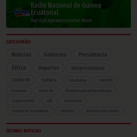
Radio Nacional de Guinea
Ecuatorial
Haz click aquí para escuchar ahora
CATEGORÍAS
Noticias
Gobierno
Presidencia
África
Deportes
Vicepresidencia
COVID-19
Cultura
Estadísticas
CAN 2015
Economía
Gente GE
50 Aniversario Independencia
CongresoPDGE
FIJA
Bielorrusia
Consejo de la república
CAN 2025
Defensor del pueblo
ÚLTIMAS NOTICIAS