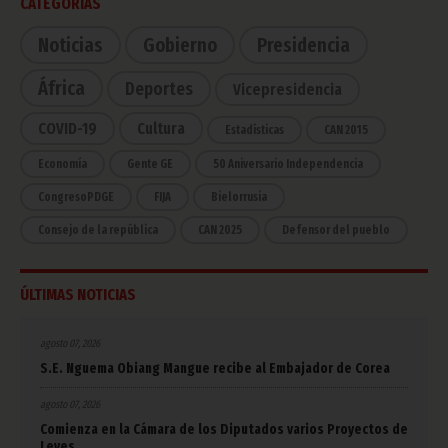
CATEGORÍAS
Noticias
Gobierno
Presidencia
África
Deportes
Vicepresidencia
COVID-19
Cultura
Estadísticas
CAN 2015
Economía
Gente GE
50 Aniversario Independencia
CongresoPDGE
FIJA
Bielorrusia
Consejo de la república
CAN 2025
Defensor del pueblo
ÚLTIMAS NOTICIAS
agosto 07, 2026
S.E. Nguema Obiang Mangue recibe al Embajador de Corea
agosto 07, 2026
Comienza en la Cámara de los Diputados varios Proyectos de
Leyes