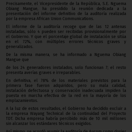
Precisamente, el Vicepresidente de la República, S.E. Nguema
Obiang Mangue, ha presidido la reunión dedicada a la
presentación del informe definitivo de la auditoría realizada
por la empresa African Union Communications.
El informe de la auditoría recoge que de las 12 antenas
instaladas, sólo 4 pueden ser recibidas provisionalmente por
el Gobierno. Y que el porcentaje global de instalación se sitúa
en el 72%, con múltiples errores técnicos graves y
generalizados.
De la misma manera, se ha informado a Nguema Obiang
Mangue que
de los 24 generadores instalados, solo funcionan 7; el resto
presenta averías graves e irreparables.
En definitiva, el 78% de los materiales previstos para la
primera fase fueron adquiridos, pero su mala calidad,
instalación defectuosa y conservación inadecuada impiden la
puesta en marcha efectiva de la red en la mayoría de los
emplazamientos.
A la luz de estos resultados, el Gobierno ha decidido excluir a
la empresa Wayang Technical de la continuidad del Proyecto
TDT. Dicha empresa habría percibido más de 10 mil millones
sin alcanzar los estándares técnicos exigidos.
Así mismo, se acordó asumir la auditoría de Aucom como dosier