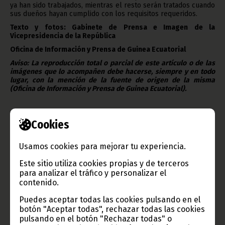
ya han sido trabajados, mientras el resto serán tratados cuando
sus dueños hayan cumplido con los requisitos requeridos.
Texto y fotos: Gabinete de Prensa e Imagen de la
Vicepresidencia de la República
Oficina de Información y Prensa de Guinea Ecuatorial
Aviso: La reproducción total o parcial de este artículo o de las
imágenes que lo acompañen debe hacerse, siempre y en todo
lugar, con la mención de la fuente de origen de la misma
(Oficina de Información y Prensa de Guinea Ecuatorial).
Cookies
Usamos cookies para mejorar tu experiencia.
Gobierno e Instituciones
Este sitio utiliza cookies propias y de terceros
para analizar el tráfico y personalizar el
contenido.
Puedes aceptar todas las cookies pulsando en el
Información de Guinea Ecuatorial
botón "Aceptar todas", rechazar todas las cookies
pulsando en el botón "Rechazar todas" o