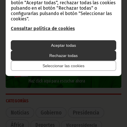
botón "Aceptar todas", rechazar todas las cookies
pulsando en el botón "Rechazar todas" o
Información de Guinea Ecuatorial
configurarlas pulsando el botón "Seleccionar las
cookies".
Consultar política de cookies
TVGE
Aceptar todas
Rechazar todas
Radio Nacional de Guinea
Seleccionar las cookies
Ecuatorial
Haz click aquí para escuchar ahora
CATEGORÍAS
Noticias
Gobierno
Presidencia
África
Deportes
Vicepresidencia