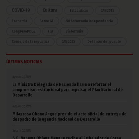
COVID-19
Cultura
Estadísticas
CAN 2015
Economía
Gente GE
50 Aniversario Independencia
CongresoPDGE
FIJA
Bielorrusia
Consejo de la república
CAN 2025
Defensor del pueblo
ÚLTIMAS NOTICIAS
agosto 07, 2026
La Ministra Delegada de Hacienda llama a reforzar el
compromiso institucional para impulsar el Plan Nacional de
Desarrollo
agosto 07, 2026
Milagrosa Obono Angue preside el acto oficial de entrega de
despacho de la Agencia Nacional de Desarrollo
agosto 07, 2026
S.E. Nguema Obiang Mangue recibe al Embajador de Corea