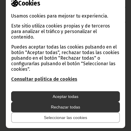
auténtica y genuina
.
Cookies
Hemos establecido un curso para desarrollar nuestro capital
humano y nuestra infraestructura. El ritmo de nuestros
Usamos cookies para mejorar tu experiencia.
cambios no puede ser tan rápido como todo el mundo quisiera,
empezando por nosotros mismos. Pero yo reto al resto del
Este sitio utiliza cookies propias y de terceros
mundo a que contemplen y miren realmente estos cambios.
para analizar el tráfico y personalizar el
Firmado:
contenido.
Anatolio Ndong Mba, Embajador-Representante Permanente de
Puedes aceptar todas las cookies pulsando en el
Guinea Ecuatorial ante la ONU”.
botón "Aceptar todas", rechazar todas las cookies
Oficina de Información y Prensa de Guinea Ecuatorial.
pulsando en el botón "Rechazar todas" o
configurarlas pulsando el botón "Seleccionar las
cookies".
Consultar política de cookies
Gobierno e Instituciones
Aceptar todas
Rechazar todas
Información de Guinea Ecuatorial
Seleccionar las cookies