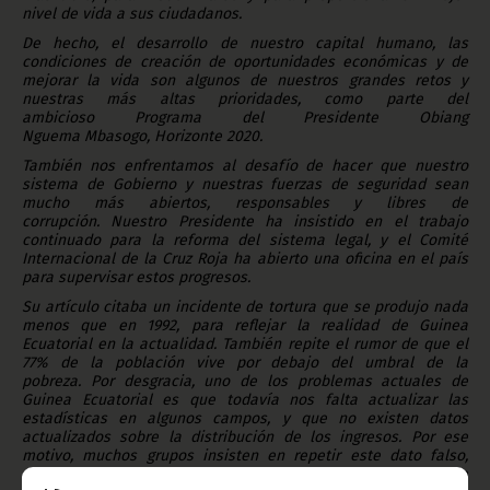
nivel de vida a sus ciudadanos.
De hecho
, el desarrollo de
nuestro capital humano
, las
condiciones de
creación de oportunidades económicas y de
mejorar la vida son algunos de nuestros grandes retos y
nuestras más altas prioridades, como parte del
ambicioso P
rograma del
Presidente Obiang
Nguema Mbasogo,
Horizonte 2020
.
También nos enfrentamos al desafío de hacer que nuestro
sistema de Gobierno y nuestras fuerzas de seguridad sean
mucho más abiertos, responsables y libres de
corrupción. Nuestro Presidente ha insistido en el trabajo
continuado para la reforma del sistema legal, y el Comité
Internacional de la Cruz Roja ha abierto una oficina en el país
para supervisar estos progresos
.
Su artículo citaba un incidente de tortura que se produjo nada
menos que en 1992, para reflejar la realidad de Guinea
Ecuatorial en la actualidad. También repite el rumor de que el
77% de la población vive por debajo del umbral de la
pobreza
.
Por desgracia
,
uno de los problemas actuales de
Guinea Ecuatorial es que todavía nos falta actualizar las
estadísticas en algunos campos
,
y que no existen datos
actualizados sobre la distribución de los ingresos. Por ese
motivo, muchos grupos insisten en repetir este dato falso,
pero ninguno de ellos puede citar para ello una fuente