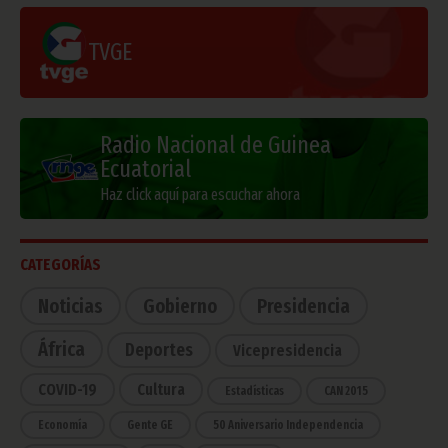
TVGE
Radio Nacional de Guinea
Ecuatorial
Haz click aquí para escuchar ahora
CATEGORÍAS
Noticias
Gobierno
Presidencia
África
Deportes
Vicepresidencia
COVID-19
Cultura
Estadísticas
CAN 2015
Economía
Gente GE
50 Aniversario Independencia