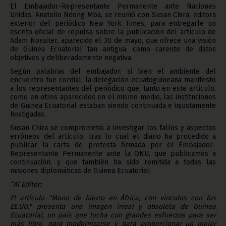
El Embajador-Representante Permanente ante Naciones
Unidas, Anatolio Ndong Mba, se reunió con Susan Chira, editora
exterior del periódico New York Times, para entregarle un
escrito oficial de repulsa sobre la publicación del artículo de
Adam Nossiter, aparecido el 30 de mayo, que ofrece una visión
de Guinea Ecuatorial tan antigua, como carente de datos
objetivos y deliberadamente negativa.
Según palabras del embajador, si bien el ambiente del
encuentro fue cordial, la delegación ecuatoguineana manifestó
a los representantes del periódico que, tanto en este artículo,
como en otros aparecidos en el mismo medio, las instituciones
de Guinea Ecuatorial estaban siendo continuada e injustamente
hostigadas.
Susan Chira se comprometió a investigar los fallos y aspectos
erróneos del artículo, tras lo cual el diario ha procedido a
publicar la carta de protesta firmada por el Embajador-
Representante Permanente ante la ONU, que publicamos a
continuación, y que también ha sido remitida a todas las
misiones diplomáticas de Guinea Ecuatorial:
“Al Editor:
El artículo "
Mano de hierro
en África
,
con vínculos con los
EE.UU."
presenta
una imagen irreal y obsoleta de Guinea
Ecuatorial
,
un país que lucha con grandes esfuerzos para ser
más libre
,
para modernizarse y para proporcionar un mejor