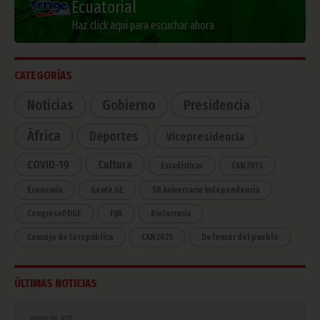
Ecuatorial
Haz click aquí para escuchar ahora
CATEGORÍAS
Noticias
Gobierno
Presidencia
África
Deportes
Vicepresidencia
COVID-19
Cultura
Estadísticas
CAN 2015
Economía
Gente GE
50 Aniversario Independencia
CongresoPDGE
FIJA
Bielorrusia
Consejo de la república
CAN 2025
Defensor del pueblo
ÚLTIMAS NOTICIAS
agosto 08, 2026