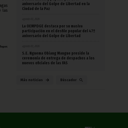
aniversario del Golpe de Libertad en la
agas
Ciudad de la Paz
e las
agosto 03, 2026
La OEMPDGE destaca por su masiva
participación en el desfile popular del 47º
aniversario del Golpe de Libertad
agosto 03, 2026
lugar,
S.E. Nguema Obiang Mangue preside la
ceremonia de entrega de despachos a los
nuevos oficiales de las FAS
Más noticias
Búscador