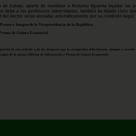
ón de trabajo, aparte de mandatar a Ntutumu Nguema liquidar las p
ión debe a los profesores universitarios, también ha dejado claro qu
d del Rector serán anuladas automáticamente por su condición ilegal.
 Prensa e Imagen de la Vicepresidencia de la República
Prensa de Guinea Ecuatorial
 parcial de este artículo o de las imágenes que lo acompañen debe hacerse, siempre y en todo 
 origen de la misma (Oficina de Información y Prensa de Guinea Ecuatorial).