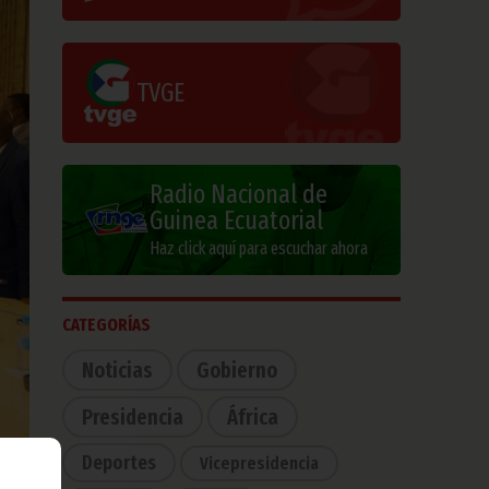
TVGE
Radio Nacional de
Guinea Ecuatorial
Haz click aquí para escuchar ahora
CATEGORÍAS
Noticias
Gobierno
Presidencia
África
Deportes
Vicepresidencia