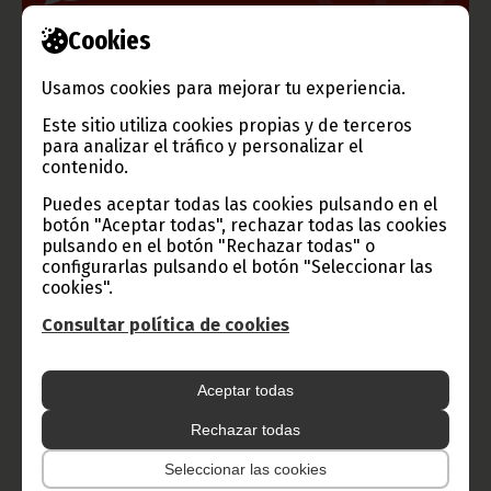
Cookies
Usamos cookies para mejorar tu experiencia.
TVGE
Este sitio utiliza cookies propias y de terceros
para analizar el tráfico y personalizar el
contenido.
Radio Nacional de Guinea
Puedes aceptar todas las cookies pulsando en el
Ecuatorial
botón "Aceptar todas", rechazar todas las cookies
pulsando en el botón "Rechazar todas" o
Haz click aquí para escuchar ahora
configurarlas pulsando el botón "Seleccionar las
cookies".
Consultar política de cookies
CATEGORÍAS
Noticias
Gobierno
Presidencia
Aceptar todas
África
Deportes
Vicepresidencia
Rechazar todas
COVID-19
Cultura
Estadísticas
CAN 2015
Seleccionar las cookies