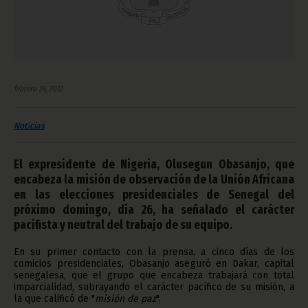
febrero 24, 2012
Noticias
El expresidente de Nigeria, Olusegun Obasanjo, que
encabeza la misión de observación de la Unión Africana
en las elecciones presidenciales de Senegal del
próximo domingo, día 26, ha señalado el carácter
pacifista y neutral del trabajo de su equipo.
En su primer contacto con la prensa, a cinco días de los
comicios presidenciales, Obasanjo aseguró en Dakar, capital
senegalesa, que el grupo que encabeza trabajará con total
imparcialidad, subrayando el carácter pacífico de su misión, a
la que calificó de "
misión de paz
".