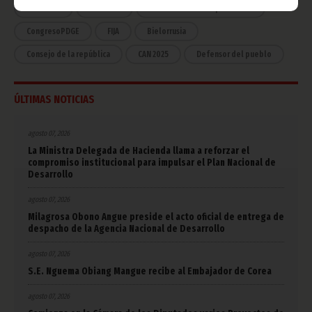
Economía
Gente GE
50 Aniversario Independencia
CongresoPDGE
FIJA
Bielorrusia
Consejo de la república
CAN 2025
Defensor del pueblo
ÚLTIMAS NOTICIAS
agosto 07, 2026
La Ministra Delegada de Hacienda llama a reforzar el
compromiso institucional para impulsar el Plan Nacional de
Desarrollo
agosto 07, 2026
Milagrosa Obono Angue preside el acto oficial de entrega de
despacho de la Agencia Nacional de Desarrollo
agosto 07, 2026
S.E. Nguema Obiang Mangue recibe al Embajador de Corea
agosto 07, 2026