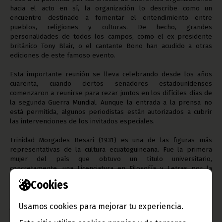
hacia el acto en sí, la organización lo describe como un
encuentro destinado a fomentar el entendimiento entre
pueblos, religiones y culturas. De hecho, grandes
personalidades de todos los campos, como el ex presidente
británico Tony Blair, o el cantante Bono han acudido a otras
ediciones de este famoso evento.
Esta importante reunión se lleva celebrando desde los años
cuarenta, cuando ciertos senadores estadounidenses
comenzaron a reunirse para rezar juntos en los difíciles días de
la segunda Guerra Mundial. Aunque la entrada a la prensa no
está permitida, algunos periodistas están autorizados a cubrir
las intervenciones de los invitados especiales.
Trinidad Morgades Besari (1931) es una de las figuras más
representativas de la cultura ecuatoguineana. Fue la primera
mujer del país que obtuvo un título universitario,
concretamente, una Licenciatura en Filosofía y Letras por la
Universidad Autónoma de Barcelona. Nació en Malabo (Guinea
Cookies
Ecuatorial), cuando aún era conocida como Santa Isabel, y ha
tenido la oportunidad de enseñar a múltiples generaciones de
Usamos cookies para mejorar tu experiencia.
jóvenes estudiantes de Guinea Ecuatorial.