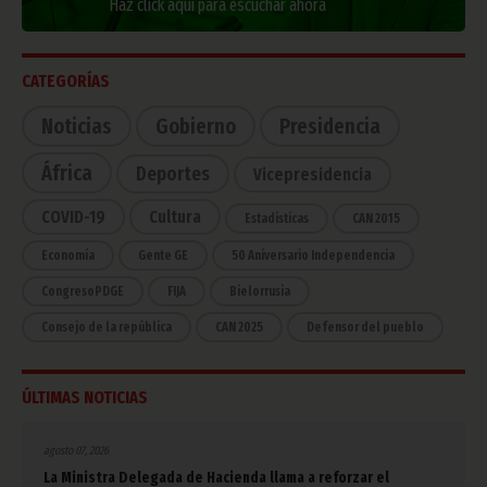
Haz click aquí para escuchar ahora
CATEGORÍAS
Noticias
Gobierno
Presidencia
África
Deportes
Vicepresidencia
COVID-19
Cultura
Estadísticas
CAN 2015
Economía
Gente GE
50 Aniversario Independencia
CongresoPDGE
FIJA
Bielorrusia
Consejo de la república
CAN 2025
Defensor del pueblo
ÚLTIMAS NOTICIAS
agosto 07, 2026
La Ministra Delegada de Hacienda llama a reforzar el