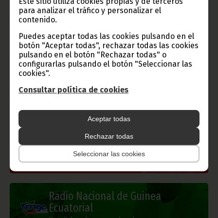
Este sitio utiliza cookies propias y de terceros
para analizar el tráfico y personalizar el
contenido.
Puedes aceptar todas las cookies pulsando en el
botón "Aceptar todas", rechazar todas las cookies
Gobierno e Instituciones
pulsando en el botón "Rechazar todas" o
configurarlas pulsando el botón "Seleccionar las
cookies".
Consultar política de cookies
Información de Guinea Ecuatorial
Aceptar todas
Rechazar todas
TVGE
Seleccionar las cookies
Radio Nacional de Guinea
Ecuatorial