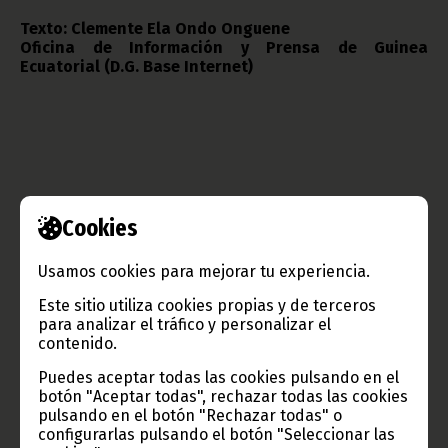
Texto: Clemente Ela Ondo Onguene
Oficina de Información y Prensa de Guinea
Ecuatorial (D.G. Base Internet)
Cookies
Usamos cookies para mejorar tu experiencia.
Gobierno e Instituciones
Este sitio utiliza cookies propias y de terceros
para analizar el tráfico y personalizar el
contenido.
Información de Guinea Ecuatorial
Puedes aceptar todas las cookies pulsando en el
botón "Aceptar todas", rechazar todas las cookies
pulsando en el botón "Rechazar todas" o
configurarlas pulsando el botón "Seleccionar las