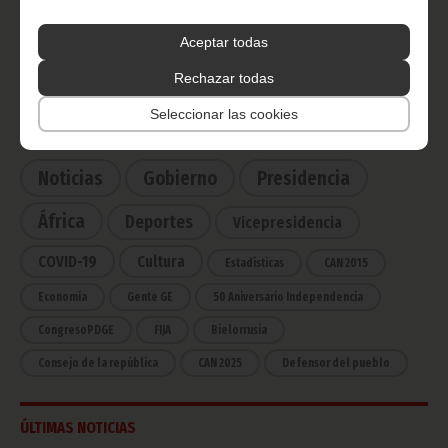
Radio Nacional de Guinea
Ecuatorial
Aceptar todas
Haz click aquí para escuchar ahora
Rechazar todas
Seleccionar las cookies
CATEGORÍAS
Noticias
Gobierno
Presidencia
África
Deportes
Vicepresidencia
COVID-19
Cultura
Estadísticas
CAN 2015
Economía
Gente GE
50 Aniversario Independencia
CongresoPDGE
FIJA
Bielorrusia
Consejo de la república
CAN 2025
Defensor del pueblo
ÚLTIMAS NOTICIAS