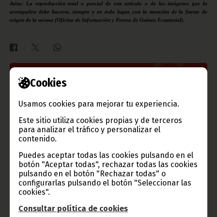
Aviso: La reproducción total o parcial de este artículo o de las imágenes que lo
acompañen debe hacerse, siempre y en todo lugar, con la mención de la fuente de
origen de la misma (Oficina de Información y Prensa de Guinea Ecuatorial).
Gobierno e Instituciones
Cookies
Usamos cookies para mejorar tu experiencia.
Este sitio utiliza cookies propias y de terceros
Información de Guinea Ecuatorial
para analizar el tráfico y personalizar el
contenido.
Puedes aceptar todas las cookies pulsando en el
botón "Aceptar todas", rechazar todas las cookies
pulsando en el botón "Rechazar todas" o
TVGE
configurarlas pulsando el botón "Seleccionar las
cookies".
Consultar política de cookies