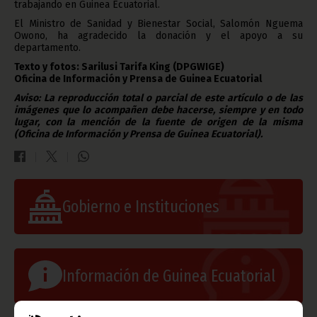
trabajando en Guinea Ecuatorial.
El Ministro de Sanidad y Bienestar Social, Salomón Nguema
Owono, ha agradecido la donación y el apoyo a su
departamento.
Texto y fotos: Sarilusi Tarifa King (DPGWIGE)
Oficina de Información y Prensa de Guinea Ecuatorial
Aviso: La reproducción total o parcial de este artículo o de las
imágenes que lo acompañen debe hacerse, siempre y en todo
lugar, con la mención de la fuente de origen de la misma
(Oficina de Información y Prensa de Guinea Ecuatorial).
Gobierno e Instituciones
Información de Guinea Ecuatorial