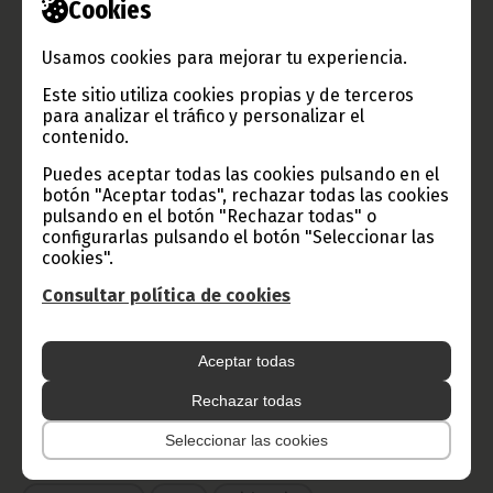
Cookies
TVGE
Usamos cookies para mejorar tu experiencia.
Este sitio utiliza cookies propias y de terceros
para analizar el tráfico y personalizar el
contenido.
Radio Nacional de Guinea
Puedes aceptar todas las cookies pulsando en el
Ecuatorial
botón "Aceptar todas", rechazar todas las cookies
Haz click aquí para escuchar ahora
pulsando en el botón "Rechazar todas" o
configurarlas pulsando el botón "Seleccionar las
cookies".
CATEGORÍAS
Consultar política de cookies
Noticias
Gobierno
Presidencia
Aceptar todas
África
Deportes
Vicepresidencia
Rechazar todas
COVID-19
Cultura
Estadísticas
CAN 2015
Seleccionar las cookies
Economía
Gente GE
50 Aniversario Independencia