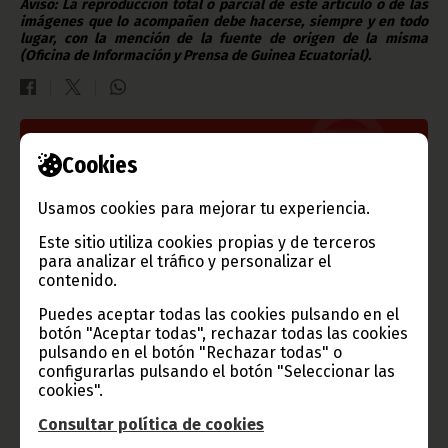
Aviso: La reproducción total o parcial de este artículo o de las
imágenes que lo acompañen debe hacerse, siempre y en todo
lugar, con la mención de la fuente de origen de la misma
(Oficina de Información y Prensa de Guinea Ecuatorial).
Gobierno e Instituciones
Cookies
Usamos cookies para mejorar tu experiencia.
Este sitio utiliza cookies propias y de terceros
Información de Guinea Ecuatorial
para analizar el tráfico y personalizar el
contenido.
Puedes aceptar todas las cookies pulsando en el
botón "Aceptar todas", rechazar todas las cookies
pulsando en el botón "Rechazar todas" o
TVGE
configurarlas pulsando el botón "Seleccionar las
cookies".
Consultar política de cookies