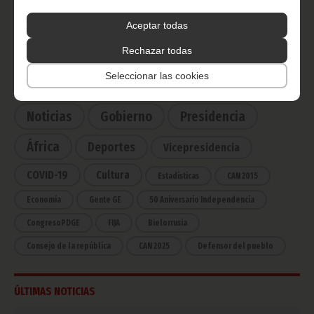
Radio Nacional de Guinea
Ecuatorial
Aceptar todas
Haz click aquí para escuchar ahora
Rechazar todas
Seleccionar las cookies
CATEGORÍAS
Noticias
Gobierno
Presidencia
África
Deportes
Vicepresidencia
COVID-19
Cultura
Estadísticas
CAN 2015
Economía
Gente GE
50 Aniversario Independencia
CongresoPDGE
FIJA
Bielorrusia
Consejo de la república
CAN 2025
Defensor del pueblo
ÚLTIMAS NOTICIAS