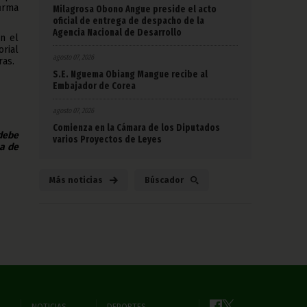
irma
Milagrosa Obono Angue preside el acto
oficial de entrega de despacho de la
Agencia Nacional de Desarrollo
n el
rial
agosto 07, 2026
ras.
S.E. Nguema Obiang Mangue recibe al
Embajador de Corea
agosto 07, 2026
Comienza en la Cámara de los Diputados
 debe
varios Proyectos de Leyes
na de
Más noticias
Búscador
NOTICIAS
DEPORTES