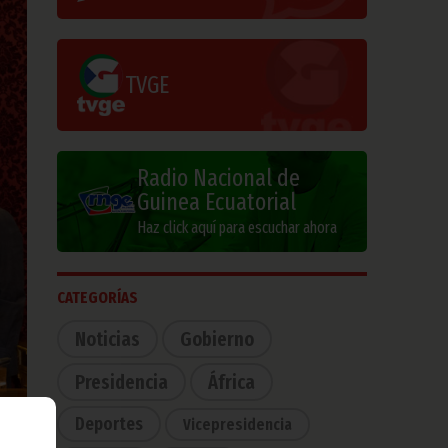
TVGE
Radio Nacional de
Guinea Ecuatorial
Haz click aquí para escuchar ahora
CATEGORÍAS
Noticias
Gobierno
Presidencia
África
Deportes
Vicepresidencia