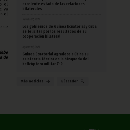
excelente estado de las relaciones
, el
bilaterales
o; ya
en el
agosto 07, 2026
Los gobiernos de Guinea Ecuatorial y Cuba
e se
se felicitan por los resultados de su
cooperación bilateral
agosto 07, 2026
 debe
Guinea Ecuatorial agradece a China su
na de
asistencia técnica en la búsqueda del
helicóptero militar Z-9
Más noticias
Búscador