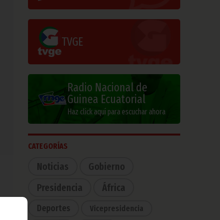
TVGE
Radio Nacional de
Guinea Ecuatorial
Haz click aquí para escuchar ahora
CATEGORÍAS
Noticias
Gobierno
Presidencia
África
Deportes
Vicepresidencia