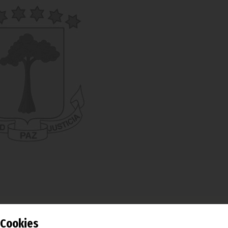
a embajada del país caribeño celebró esta fecha memorable
Cookies
ue contó con la asistencia de numeroso público y personalida