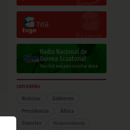
TVGE
Radio Nacional de
Guinea Ecuatorial
Haz click aquí para escuchar ahora
CATEGORÍAS
Noticias
Gobierno
Presidencia
África
Deportes
Vicepresidencia
 con
des.