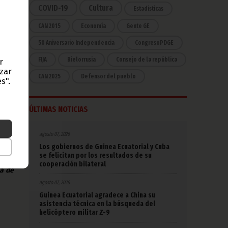
COVID-19
Cultura
Estadísticas
 del
CAN 2015
Economía
Gente GE
bano
íses
50 Aniversario Independencia
CongresoPDGE
emás
onia
FIJA
Bielorrusia
Consejo de la república
r
azar
CAN 2025
Defensor del pueblo
n la
s".
ones,
achá
ÚLTIMAS NOTICIAS
s la
agosto 07, 2026
Los gobiernos de Guinea Ecuatorial y Cuba
se felicitan por los resultados de su
 debe
cooperación bilateral
na de
agosto 07, 2026
Guinea Ecuatorial agradece a China su
asistencia técnica en la búsqueda del
helicóptero militar Z-9