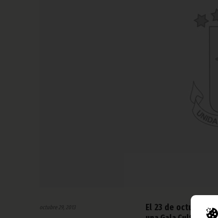
El 23 de octubre, l
octubre 29, 2013
una Gala Cultural q