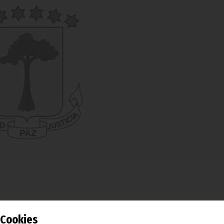
 celebración del 50º Aniversario de la Independencia Nacional
Cookies
ibido a su homóloga de Níger, Lalla Malika Mahamadou Issou