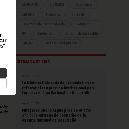
COVID-19
Cultura
Estadísticas
echa
CAN 2015
Economía
Gente GE
s dos
50 Aniversario Independencia
CongresoPDGE
labo
FIJA
Bielorrusia
Consejo de la república
r
azar
inea
CAN 2025
Defensor del pueblo
s".
a en
s de
ÚLTIMAS NOTICIAS
 los
agosto 07, 2026
ncer
ción
La Ministra Delegada de Hacienda llama a
reforzar el compromiso institucional para
impulsar el Plan Nacional de Desarrollo
agosto 07, 2026
 debe
Milagrosa Obono Angue preside el acto
na de
oficial de entrega de despacho de la
Agencia Nacional de Desarrollo