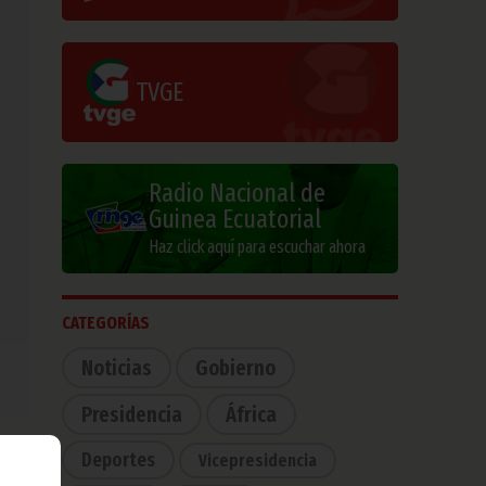
TVGE
Radio Nacional de
Guinea Ecuatorial
Haz click aquí para escuchar ahora
CATEGORÍAS
Noticias
Gobierno
Presidencia
África
Deportes
Vicepresidencia
, la
fou,