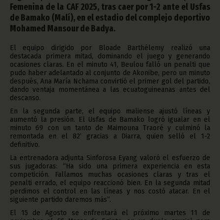
Femenina de la CAF 2025, tras caer por 1-2 ante el Usfas
de Bamako (Malí), en el estadio del complejo deportivo
Mohamed Mansour de Badya.
El equipo dirigido por Bloade Barthélemy realizó una
destacada primera mitad, dominando el juego y generando
ocasiones claras. En el minuto 41, Beulou falló un penalti que
pudo haber adelantado al conjunto de Akonibe, pero un minuto
después, Ana María Nchama convirtió el primer gol del partido,
dando ventaja momentánea a las ecuatoguineanas antes del
descanso.
En la segunda parte, el equipo maliense ajustó líneas y
aumentó la presión. El Usfas de Bamako logró igualar en el
minuto 69 con un tanto de Maimouna Traoré y culminó la
remontada en el 82’ gracias a Diarra, quien selló el 1-2
definitivo.
La entrenadora adjunta Sinforosa Eyang valoró el esfuerzo de
sus jugadoras: “Ha sido una primera experiencia en esta
competición. Fallamos muchas ocasiones claras y tras el
penalti errado, el equipo reaccionó bien. En la segunda mitad
perdimos el control en las líneas y nos costó atacar. En el
siguiente partido daremos más”.
El 15 de Agosto se enfrentará el próximo martes 11 de