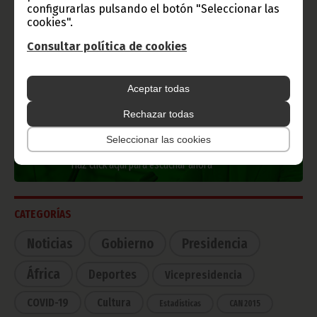
configurarlas pulsando el botón "Seleccionar las
cookies".
Consultar política de cookies
TVGE
Aceptar todas
Rechazar todas
Radio Nacional de Guinea
Seleccionar las cookies
Ecuatorial
Haz click aquí para escuchar ahora
CATEGORÍAS
Noticias
Gobierno
Presidencia
África
Deportes
Vicepresidencia
COVID-19
Cultura
Estadísticas
CAN 2015