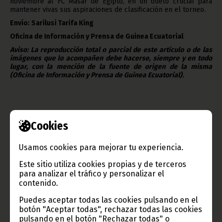
noviembre al FC Masar de Egipto, en un duelo crucial para
mantener vivas sus aspiraciones de clasificación en el torneo.
Envío: Sarilusi Tarifa King
Oficina de Información y Prensa de Guinea Ecuatorial
Aviso: La reproducción total o parcial de este artículo o de las
imágenes que lo acompañen debe hacerse, siempre y en todo
lugar, con la mención de la fuente de origen de la misma
(Oficina de Información y Prensa de Guinea Ecuatorial).
Cookies
Usamos cookies para mejorar tu experiencia.
Gobierno e Instituciones
Este sitio utiliza cookies propias y de terceros
para analizar el tráfico y personalizar el
contenido.
Puedes aceptar todas las cookies pulsando en el
botón "Aceptar todas", rechazar todas las cookies
Información de Guinea Ecuatorial
pulsando en el botón "Rechazar todas" o