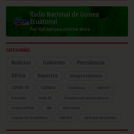
Radio Nacional de Guinea
Ecuatorial
Haz click aquí para escuchar ahora
CATEGORÍAS
Noticias
Gobierno
Presidencia
África
Deportes
Vicepresidencia
COVID-19
Cultura
Estadísticas
CAN 2015
Economía
Gente GE
50 Aniversario Independencia
CongresoPDGE
FIJA
Bielorrusia
Consejo de la república
CAN 2025
Defensor del pueblo