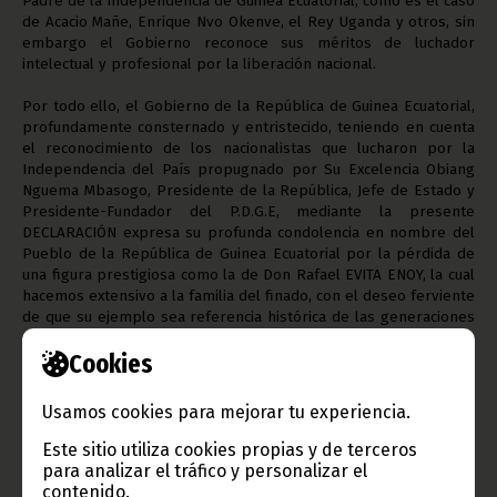
Padre de la Independencia de Guinea Ecuatorial, como es el caso
de Acacio Mañe, Enrique Nvo Okenve, el Rey Uganda y otros, sin
embargo el Gobierno reconoce sus méritos de luchador
intelectual y profesional por la liberación nacional.
Por todo ello, el Gobierno de la República de Guinea Ecuatorial,
profundamente consternado y entristecido, teniendo en cuenta
el reconocimiento de los nacionalistas que lucharon por la
Independencia del País propugnado por Su Excelencia Obiang
Nguema Mbasogo, Presidente de la República, Jefe de Estado y
Presidente-Fundador del P.D.G.E, mediante la presente
DECLARACIÓN expresa su profunda condolencia en nombre del
Pueblo de la República de Guinea Ecuatorial por la pérdida de
una figura prestigiosa como la de Don Rafael EVITA ENOY, la cual
hacemos extensivo a la familia del finado, con el deseo ferviente
de que su ejemplo sea referencia histórica de las generaciones
futuras de nuestro País. Descanse en Paz.
Cookies
Bata, 03 de diciembre de 2009 Por Una Guinea Mejor EL
GOBIERNO
Usamos cookies para mejorar tu experiencia.
Este sitio utiliza cookies propias y de terceros
para analizar el tráfico y personalizar el
contenido.