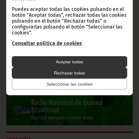
Puedes aceptar todas las cookies pulsando en el
Gobierno e Instituciones
botón "Aceptar todas", rechazar todas las cookies
pulsando en el botón "Rechazar todas" o
configurarlas pulsando el botón "Seleccionar las
cookies".
Información de Guinea Ecuatorial
Consultar política de cookies
Aceptar todas
TVGE
Rechazar todas
Seleccionar las cookies
Radio Nacional de Guinea
Ecuatorial
Haz click aquí para escuchar ahora