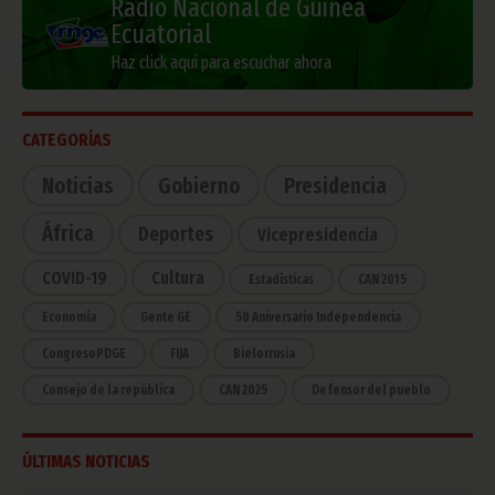
Radio Nacional de Guinea
Ecuatorial
Haz click aquí para escuchar ahora
CATEGORÍAS
Noticias
Gobierno
Presidencia
África
Deportes
Vicepresidencia
COVID-19
Cultura
Estadísticas
CAN 2015
Economía
Gente GE
50 Aniversario Independencia
CongresoPDGE
FIJA
Bielorrusia
Consejo de la república
CAN 2025
Defensor del pueblo
ÚLTIMAS NOTICIAS