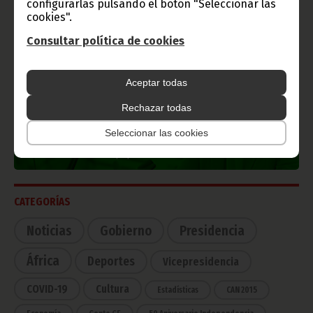
configurarlas pulsando el botón "Seleccionar las
cookies".
Consultar política de cookies
TVGE
Aceptar todas
Rechazar todas
Radio Nacional de Guinea
Ecuatorial
Seleccionar las cookies
Haz click aquí para escuchar ahora
CATEGORÍAS
Noticias
Gobierno
Presidencia
África
Deportes
Vicepresidencia
COVID-19
Cultura
Estadísticas
CAN 2015