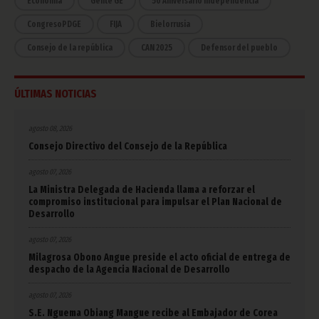
Economía
Gente GE
50 Aniversario Independencia
CongresoPDGE
FIJA
Bielorrusia
Consejo de la república
CAN 2025
Defensor del pueblo
ÚLTIMAS NOTICIAS
agosto 08, 2026
Consejo Directivo del Consejo de la República
agosto 07, 2026
La Ministra Delegada de Hacienda llama a reforzar el
compromiso institucional para impulsar el Plan Nacional de
Desarrollo
agosto 07, 2026
Milagrosa Obono Angue preside el acto oficial de entrega de
despacho de la Agencia Nacional de Desarrollo
agosto 07, 2026
S.E. Nguema Obiang Mangue recibe al Embajador de Corea