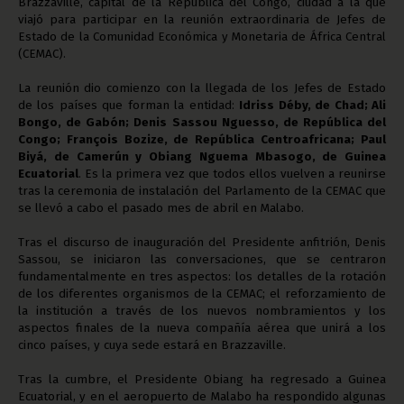
Brazzaville, capital de la República del Congo, ciudad a la que
viajó para participar en la reunión extraordinaria de Jefes de
Estado de la Comunidad Económica y Monetaria de África Central
(CEMAC).
La reunión dio comienzo con la llegada de los Jefes de Estado
de los países que forman la entidad:
Idriss Déby, de Chad; Ali
Bongo, de Gabón; Denis Sassou Nguesso, de República del
Congo; François Bozize, de República Centroafricana; Paul
Biyá, de Camerún y Obiang Nguema Mbasogo, de Guinea
Ecuatorial
. Es la primera vez que todos ellos vuelven a reunirse
tras la ceremonia de instalación del Parlamento de la CEMAC que
se llevó a cabo el pasado mes de abril en Malabo.
Tras el discurso de inauguración del Presidente anfitrión, Denis
Sassou, se iniciaron las conversaciones, que se centraron
fundamentalmente en tres aspectos: los detalles de la rotación
de los diferentes organismos de la CEMAC; el reforzamiento de
la institución a través de los nuevos nombramientos y los
aspectos finales de la nueva compañía aérea que unirá a los
cinco países, y cuya sede estará en Brazzaville.
Tras la cumbre, el Presidente Obiang ha regresado a Guinea
Ecuatorial, y en el aeropuerto de Malabo ha respondido algunas