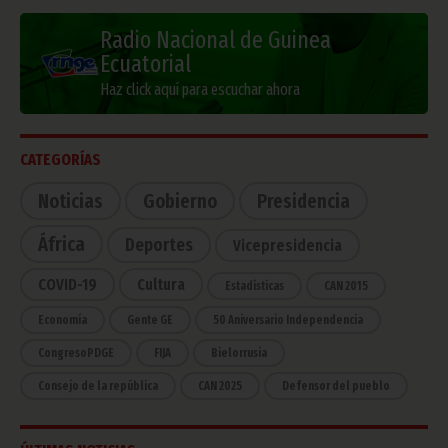
Radio Nacional de Guinea
Ecuatorial
Haz click aquí para escuchar ahora
CATEGORÍAS
Noticias
Gobierno
Presidencia
África
Deportes
Vicepresidencia
COVID-19
Cultura
Estadísticas
CAN 2015
Economía
Gente GE
50 Aniversario Independencia
CongresoPDGE
FIJA
Bielorrusia
Consejo de la república
CAN 2025
Defensor del pueblo