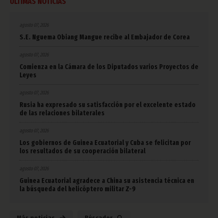
ÚLTIMAS NOTICIAS
agosto 07, 2026
S.E. Nguema Obiang Mangue recibe al Embajador de Corea
agosto 07, 2026
Comienza en la Cámara de los Diputados varios Proyectos de
Leyes
agosto 07, 2026
Rusia ha expresado su satisfacción por el excelente estado
de las relaciones bilaterales
agosto 07, 2026
Los gobiernos de Guinea Ecuatorial y Cuba se felicitan por
los resultados de su cooperación bilateral
agosto 07, 2026
Guinea Ecuatorial agradece a China su asistencia técnica en
la búsqueda del helicóptero militar Z-9
Más noticias
Búscador