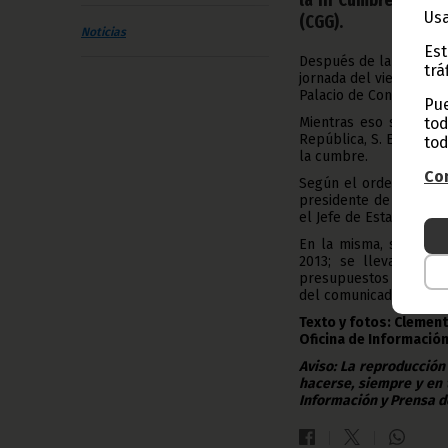
Usa
(CGG).
Noticias
Est
Después de la sesión i
trá
jornada del viernes ha
Palacio de Conferencia
Pue
tod
Mientras eso sucedía,
República, S. E. Obian
tod
la cumbre.
Con
Según el orden del día
presidente de la confe
el Jefe de Estado para 
En la misma, se analiz
2013; se llevará a c
presupuestos y el plan
del comunicado final y 
Texto y fotos: Clemen
Oficina de Información
Aviso: La reproducción
hacerse, siempre y en 
Información y Prensa d