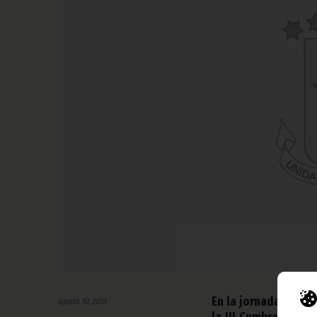
En la jornada del v
agosto 10, 2013
la III Cumbre de Je