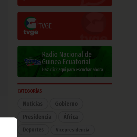
TVGE
Radio Nacional de
Guinea Ecuatorial
Haz click aquí para escuchar ahora
CATEGORÍAS
Noticias
Gobierno
Presidencia
África
Deportes
Vicepresidencia
s de
inea