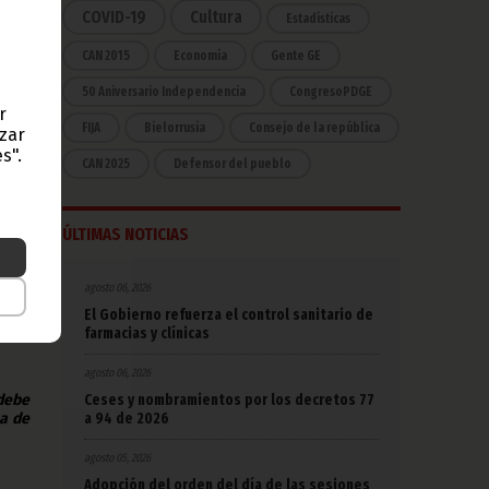
COVID-19
Cultura
Estadísticas
CAN 2015
Economía
Gente GE
en la
s del
50 Aniversario Independencia
CongresoPDGE
r
FIJA
Bielorrusia
Consejo de la república
azar
e la
rán a
s".
CAN 2025
Defensor del pueblo
, del
endrá
ÚLTIMAS NOTICIAS
2009-
 los
agosto 06, 2026
pción
El Gobierno refuerza el control sanitario de
farmacias y clínicas
agosto 06, 2026
Ceses y nombramientos por los decretos 77
 debe
a 94 de 2026
na de
agosto 05, 2026
Adopción del orden del día de las sesiones